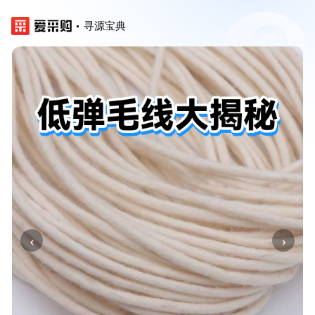
寻源宝典
‹
›