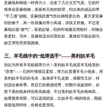
亚麻线和棉线一样弹力小，但多了几分文艺气质。它的纤
维来自亚麻植物，表面有天然的纹理，织出来的成品自带
“手工感”滤镜。亚麻线的透气性比棉线更出色，夏天穿亚麻
织的裙子，风一吹就像自带小风扇，凉快又舒服。不过亚
麻线比较“娇气”，容易起皱，织的时候建议用粗针，织物会
更柔软。另外，亚麻线适合织宽松款，紧身款可能会因为
缺乏弹性而穿脱困难。
三、羊毛线中的“低弹选手”——美利奴羊毛
别以为所有羊毛线都弹力大！美利奴羊毛就是羊毛线里的
“异类”——它的纤维细且柔软，弹力比普通羊毛小很多。用
美利奴羊毛织的毛衣，贴身穿不扎皮肤，保暖性又好，特
别适合春秋季。而且它的垂感优秀，织围巾或披肩时，自
然下垂的线条特别有高级感。不过美利奴羊毛价格稍高，
如果预算有限，可以选混纺款，比如羊毛+棉的组合，既能
保留低弹特性，价格也更亲民。