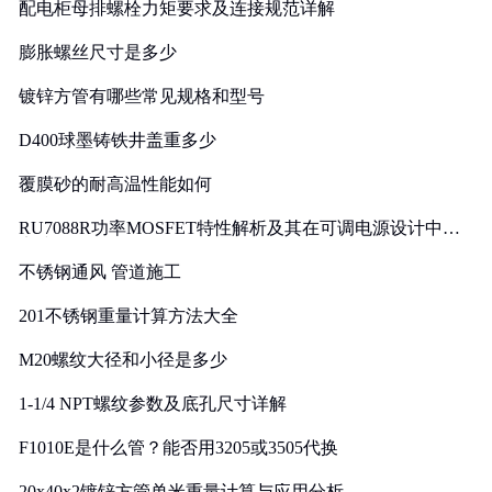
配电柜母排螺栓力矩要求及连接规范详解
膨胀螺丝尺寸是多少
镀锌方管有哪些常见规格和型号
D400球墨铸铁井盖重多少
覆膜砂的耐高温性能如何
RU7088R功率MOSFET特性解析及其在可调电源设计中的
实践
不锈钢通风 管道施工
201不锈钢重量计算方法大全
M20螺纹大径和小径是多少
1-1/4 NPT螺纹参数及底孔尺寸详解
F1010E是什么管？能否用3205或3505代换
20x40x2镀锌方管单米重量计算与应用分析