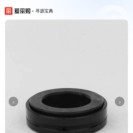
寻源宝典
‹
›