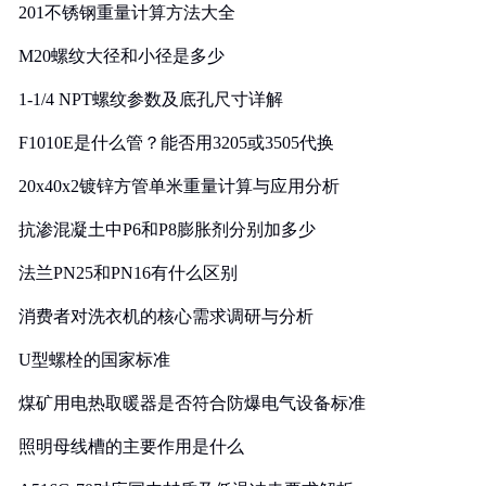
201不锈钢重量计算方法大全
M20螺纹大径和小径是多少
1-1/4 NPT螺纹参数及底孔尺寸详解
F1010E是什么管？能否用3205或3505代换
20x40x2镀锌方管单米重量计算与应用分析
抗渗混凝土中P6和P8膨胀剂分别加多少
法兰PN25和PN16有什么区别
消费者对洗衣机的核心需求调研与分析
U型螺栓的国家标准
煤矿用电热取暖器是否符合防爆电气设备标准
照明母线槽的主要作用是什么