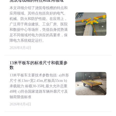
浇筑母线槽的特点和应用领域
本文详细介绍了浇筑母线槽的特点和
应用领域。其特点包括良好的电气、
机械、防火和防护性能。在应用上，
广泛用于商业建筑、工业厂房、医院
和数据中心等场所，凭借自身优势满
足不同领域对电力供应的高要求，保
障电力系统稳定运行。
2026年8月4日
13米平板车的标准尺寸和载重参
数
13米平板车主要技术参数包括: a)外形
尺寸:长13m×宽2.45m,栏板高55cm b)
承载能力:标载30-35吨,最大允许总重
49吨 c)符合国家道路车辆外廓尺寸及
轴荷限值标准
2026年8月4日