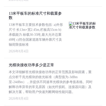
13米平板车的标准尺寸和载重参
数
13米平板车主要技术参数包括: a)外形
尺寸:长13m×宽2.45m,栏板高55cm b)
承载能力:标载30-35吨,最大允许总重
49吨 c)符合国家道路车辆外廓尺寸及
轴荷限值标准
2026年8月4日
光模块接收功率多少是正常
本文详细解答光模块接收功率的正常范围及影响因素，重
点分析千兆光模块的收光标准（典型值为-3dBm
至-24dBm），并提供不同速率光模块的参考值表格。同时
解释功率异常的常见原因（如光纤损耗、连接器问题）及
解决方案，帮助用户快速判断网络性能问题。
2026年8月4日