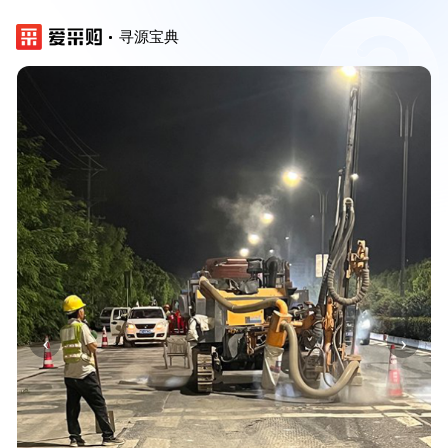
寻源宝典
‹
›