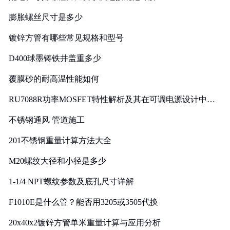
膨胀螺丝尺寸是多少
镀锌方管有哪些常见规格和型号
D400球墨铸铁井盖重多少
覆膜砂的耐高温性能如何
RU7088R功率MOSFET特性解析及其在可调电源设计中的
实践
不锈钢通风 管道施工
201不锈钢重量计算方法大全
M20螺纹大径和小径是多少
1-1/4 NPT螺纹参数及底孔尺寸详解
F1010E是什么管？能否用3205或3505代换
20x40x2镀锌方管单米重量计算与应用分析