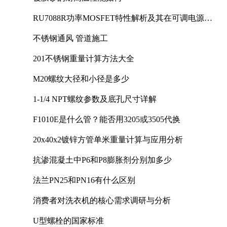
RU7088R功率MOSFET特性解析及其在可调电源设
计中的实践
不锈钢通风 管道施工
201不锈钢重量计算方法大全
M20螺纹大径和小径是多少
1-1/4 NPT螺纹参数及底孔尺寸详解
F1010E是什么管？能否用3205或3505代换
20x40x2镀锌方管单米重量计算与应用分析
抗渗混凝土中P6和P8膨胀剂分别加多少
法兰PN25和PN16有什么区别
消费者对洗衣机的核心需求调研与分析
U型螺栓的国家标准