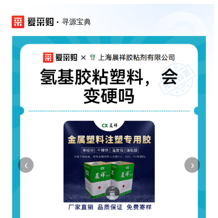
寻源宝典
‹
›