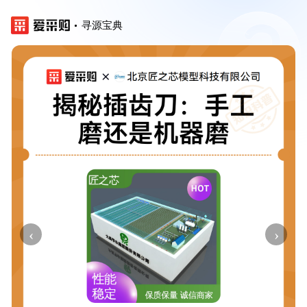
寻源宝典
‹
›