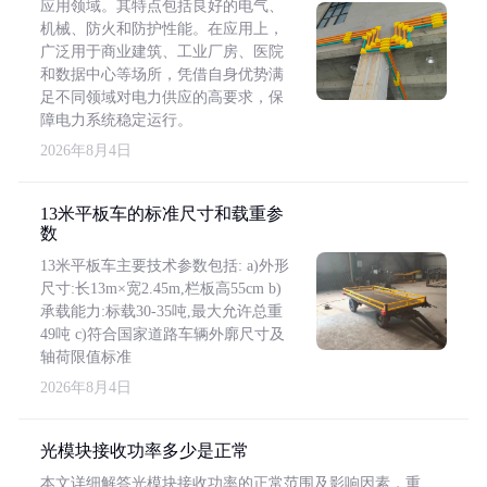
应用领域。其特点包括良好的电气、
机械、防火和防护性能。在应用上，
广泛用于商业建筑、工业厂房、医院
和数据中心等场所，凭借自身优势满
足不同领域对电力供应的高要求，保
障电力系统稳定运行。
2026年8月4日
13米平板车的标准尺寸和载重参
数
13米平板车主要技术参数包括: a)外形
尺寸:长13m×宽2.45m,栏板高55cm b)
承载能力:标载30-35吨,最大允许总重
49吨 c)符合国家道路车辆外廓尺寸及
轴荷限值标准
2026年8月4日
光模块接收功率多少是正常
本文详细解答光模块接收功率的正常范围及影响因素，重