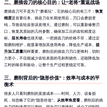
二、磨插齿刀的核心目的：让“老将”重返战场
磨插齿刀可不是为了“磨着玩”，它的核心目的有三个：
恢复
精度
是首要任务。插齿刀在长期使用后，刃口会磨损变
钝，导致齿轮齿形误差增大。通过磨削，可以重新修整刃
口，恢复其原始的几何参数，确保加工出的齿轮精度达
标。
延长寿命
也很关键。一把插齿刀的价格不菲，通过定
期磨削维护，能显著增加其使用寿命，降低生产成本。
提
升加工质量
同样重要。磨削后的插齿刀刃口更锋利，切削
力更小，不仅能减少齿轮表面的毛刺和烧伤，还能降低加
工时的噪音和振动，让整个生产过程更稳定可靠。
三、磨削背后的“隐形价值”：效率与成本的平
衡术
很多人只看到磨削的直接成本——时间、人力、设备损
耗，却忽略了它的“隐形价值”。
从效率角度看
，磨削后的插
齿刀切削速度可以更快，因为刃口更锋利，减少了切削阻