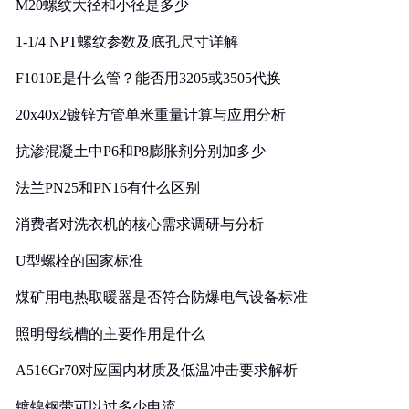
M20螺纹大径和小径是多少
1-1/4 NPT螺纹参数及底孔尺寸详解
F1010E是什么管？能否用3205或3505代换
20x40x2镀锌方管单米重量计算与应用分析
抗渗混凝土中P6和P8膨胀剂分别加多少
法兰PN25和PN16有什么区别
消费者对洗衣机的核心需求调研与分析
U型螺栓的国家标准
煤矿用电热取暖器是否符合防爆电气设备标准
照明母线槽的主要作用是什么
A516Gr70对应国内材质及低温冲击要求解析
镀镍钢带可以过多少电流