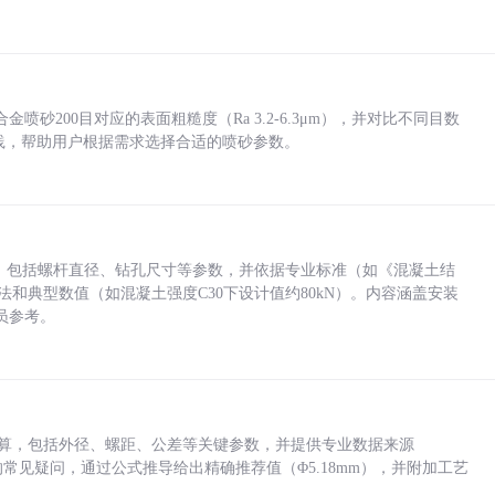
砂200目对应的表面粗糙度（Ra 3.2-6.3μm），并对比不同目数
业实践，帮助用户根据需求选择合适的喷砂参数。
力，包括螺杆直径、钻孔尺寸等参数，并依据专业标准（如《混凝土结
方法和典型数值（如混凝土强度C30下设计值约80kN）。内容涵盖安装
员参考。
底孔计算，包括外径、螺距、公差等关键参数，并提供专业数据来源
孔尺寸的常见疑问，通过公式推导给出精确推荐值（Φ5.18mm），并附加工艺