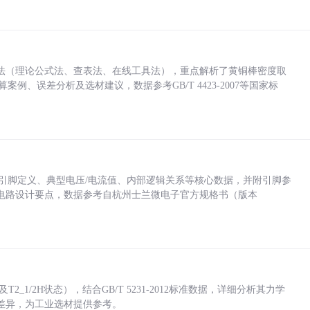
法（理论公式法、查表法、在线工具法），重点解析了黄铜棒密度取
计算案例、误差分析及选材建议，数据参考GB/T 4423-2007等国家标
括各引脚定义、典型电压/电流值、内部逻辑关系等核心数据，并附引脚参
电路设计要点，数据参考自杭州士兰微电子官方规格书（版本
_1/2H状态），结合GB/T 5231-2012标准数据，详细分析其力学
差异，为工业选材提供参考。