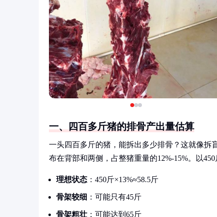
一、四百多斤猪的排骨产出量估算
一头四百多斤的猪，能拆出多少排骨？这就像拆
布在背部和两侧，占整猪重量的12%-15%。以45
理想状态
：450斤×13%≈58.5斤
骨架较细
：可能只有45斤
骨架粗壮
：可能达到65斤