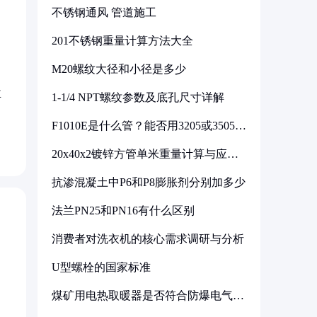
不锈钢通风 管道施工
201不锈钢重量计算方法大全
M20螺纹大径和小径是多少
盘
1-1/4 NPT螺纹参数及底孔尺寸详解
F1010E是什么管？能否用3205或3505代
换
20x40x2镀锌方管单米重量计算与应用
分析
抗渗混凝土中P6和P8膨胀剂分别加多少
法兰PN25和PN16有什么区别
消费者对洗衣机的核心需求调研与分析
U型螺栓的国家标准
煤矿用电热取暖器是否符合防爆电气设
备标准