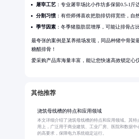
屠宰工艺
：专业屠宰场比小作坊多保留0.5-1斤
分割习惯
：有些师傅喜欢把肋排切得宽些，自然
季节因素
：冬季猪脂肪层增厚，可能让排骨占比
最夸张的案例是某养殖场发现，同品种猪中骨架最
糖醋排骨！
爱采购产品库海量丰富，能让您快速高效锁定心
其他推荐
浇筑母线槽的特点和应用领域
本文详细介绍了浇筑母线槽的特点和应用领域。其特
用上，广泛用于商业建筑、工业厂房、医院和数据中
的高要求，保障电力系统稳定运行。