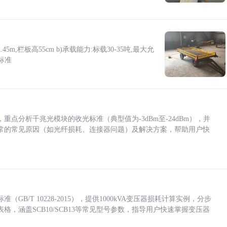
5m,栏板高55cm b)承载能力:标载30-35吨,最大允
标准
点分析千兆光模块的收光标准（典型值为-3dBm至-24dBm），并
常的常见原因（如光纤损耗、连接器问题）及解决方案，帮助用户快
/T 10228-2015），提供1000kVA变压器损耗计算实例，分步
，涵盖SCB10/SCB13等常见型号参数，指导用户快速掌握变压器