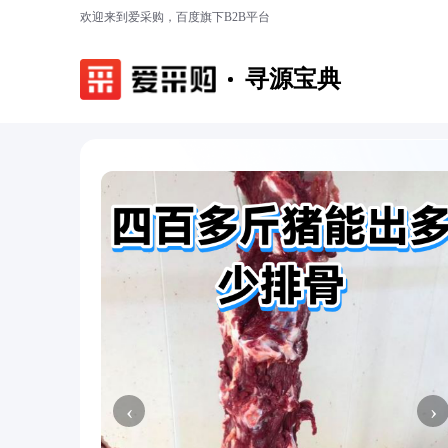
欢迎来到爱采购，百度旗下B2B平台
寻源宝典
‹
›