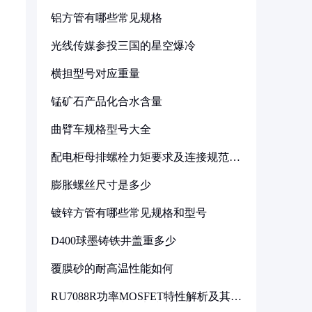
铝方管有哪些常见规格
光线传媒参投三国的星空爆冷
横担型号对应重量
锰矿石产品化合水含量
曲臂车规格型号大全
配电柜母排螺栓力矩要求及连接规范详
解
膨胀螺丝尺寸是多少
镀锌方管有哪些常见规格和型号
D400球墨铸铁井盖重多少
覆膜砂的耐高温性能如何
RU7088R功率MOSFET特性解析及其在
可调电源设计中的实践