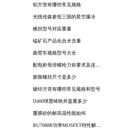
铝方管有哪些常见规格
光线传媒参投三国的星空爆冷
横担型号对应重量
锰矿石产品化合水含量
曲臂车规格型号大全
配电柜母排螺栓力矩要求及连接
规范详解
膨胀螺丝尺寸是多少
镀锌方管有哪些常见规格和型号
D400球墨铸铁井盖重多少
覆膜砂的耐高温性能如何
RU7088R功率MOSFET特性解析
及其在可调电源设计中的实践