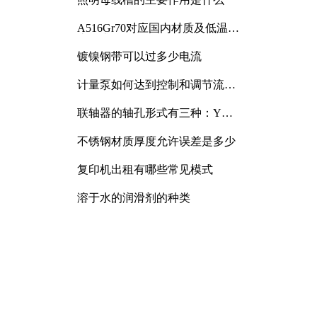
A516Gr70对应国内材质及低温冲
击要求解析
镀镍钢带可以过多少电流
计量泵如何达到控制和调节流量
的目的
联轴器的轴孔形式有三种：Y
型、J型、Z型
不锈钢材质厚度允许误差是多少
复印机出租有哪些常见模式
溶于水的润滑剂的种类