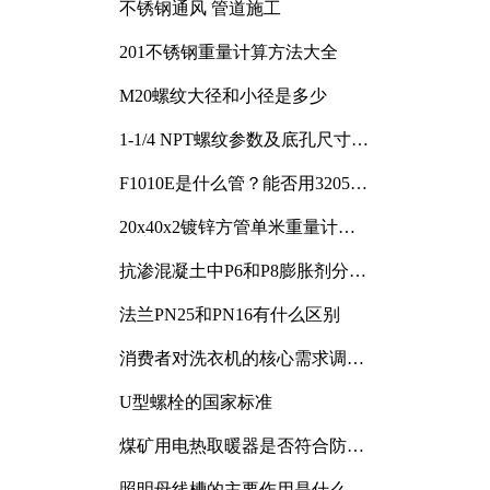
不锈钢通风 管道施工
201不锈钢重量计算方法大全
M20螺纹大径和小径是多少
1-1/4 NPT螺纹参数及底孔尺寸详
解
F1010E是什么管？能否用3205或
3505代换
20x40x2镀锌方管单米重量计算
与应用分析
抗渗混凝土中P6和P8膨胀剂分别
加多少
法兰PN25和PN16有什么区别
消费者对洗衣机的核心需求调研
与分析
U型螺栓的国家标准
煤矿用电热取暖器是否符合防爆
电气设备标准
照明母线槽的主要作用是什么