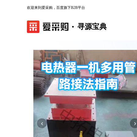
欢迎来到爱采购，百度旗下B2B平台
寻源宝典
‹
›