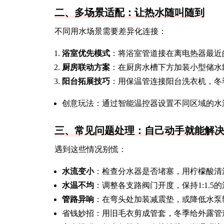
二、多场景适配：让热水随叫随到
不同用水场景需要差异化连接：
浴室优先模式
：将浴室管道接在离电热器最近
厨房联动方案
：在厨房水槽下方加装小型储水
阳台拓展技巧
：用保温管连接阳台洗衣机，冬
创意玩法：通过智能温控器设置不同区域的水温，
三、常见问题处理：自己动手就能解
遇到这些情况别慌：
水流变小
：检查分水器是否堵塞，用柠檬酸清
水温不均
：调整各支路阀门开度，保持1:1.5
管路异响
：在弯头处加装减震垫，或降低水泵
省钱妙招：用旧毛衣剪成管套，冬季给外露管道