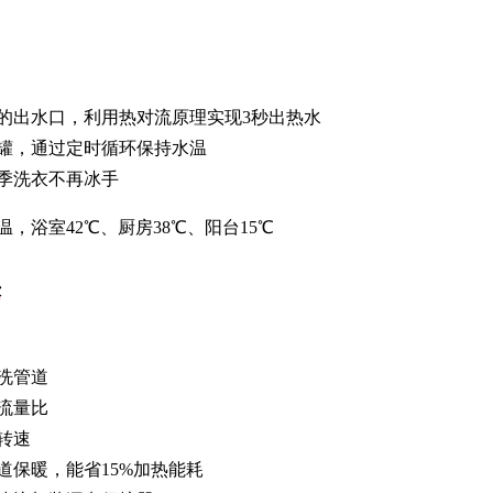
的出水口，利用热对流原理实现3秒出热水
罐，通过定时循环保持水温
季洗衣不再冰手
浴室42℃、厨房38℃、阳台15℃
决
洗管道
的流量比
转速
保暖，能省15%加热能耗