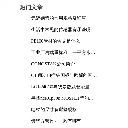
热门文章
无缝钢管的常用规格及壁厚
生活中常见的传感器有哪些呢
PE100管材的含义是什么
工业厂房载重标准：一平方米能
承受多少公斤
CONOSTAN公司简介
C13和C14插头国标与欧标的区别
及其标准解析
LGJ-240/30导线参数及载流量解
析
寻找nce01p30k MOSFET管的合
适替代型号
电梯的尺寸有哪些规格
镀锌方管尺寸一般有哪些