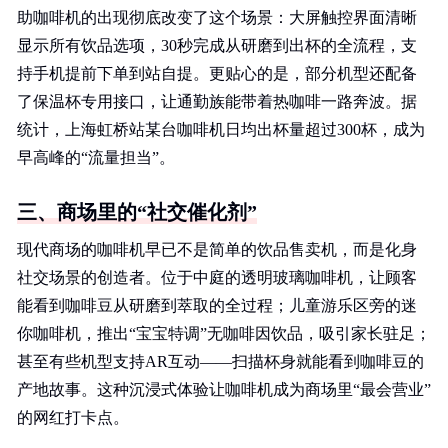
助咖啡机的出现彻底改变了这个场景：大屏触控界面清晰
显示所有饮品选项，30秒完成从研磨到出杯的全流程，支
持手机提前下单到站自提。更贴心的是，部分机型还配备
了保温杯专用接口，让通勤族能带着热咖啡一路奔波。据
统计，上海虹桥站某台咖啡机日均出杯量超过300杯，成为
早高峰的“流量担当”。
三、商场里的“社交催化剂”
现代商场的咖啡机早已不是简单的饮品售卖机，而是化身
社交场景的创造者。位于中庭的透明玻璃咖啡机，让顾客
能看到咖啡豆从研磨到萃取的全过程；儿童游乐区旁的迷
你咖啡机，推出“宝宝特调”无咖啡因饮品，吸引家长驻足；
甚至有些机型支持AR互动——扫描杯身就能看到咖啡豆的
产地故事。这种沉浸式体验让咖啡机成为商场里“最会营业”
的网红打卡点。