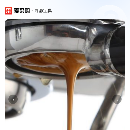
寻源宝典
‹
›