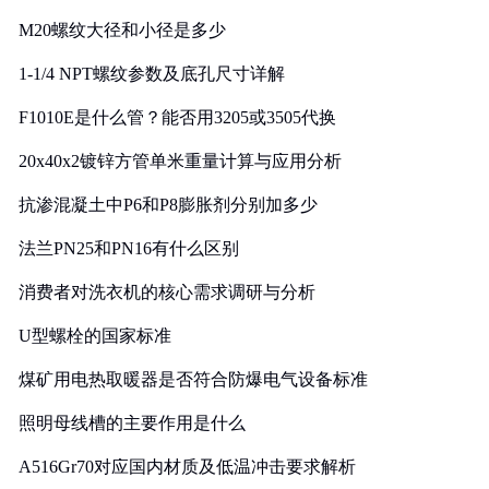
M20螺纹大径和小径是多少
1-1/4 NPT螺纹参数及底孔尺寸详解
F1010E是什么管？能否用3205或3505代换
20x40x2镀锌方管单米重量计算与应用分析
抗渗混凝土中P6和P8膨胀剂分别加多少
法兰PN25和PN16有什么区别
消费者对洗衣机的核心需求调研与分析
U型螺栓的国家标准
煤矿用电热取暖器是否符合防爆电气设备标准
照明母线槽的主要作用是什么
A516Gr70对应国内材质及低温冲击要求解析