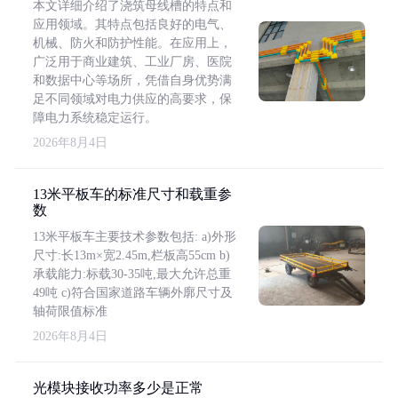
本文详细介绍了浇筑母线槽的特点和
应用领域。其特点包括良好的电气、
机械、防火和防护性能。在应用上，
广泛用于商业建筑、工业厂房、医院
和数据中心等场所，凭借自身优势满
足不同领域对电力供应的高要求，保
障电力系统稳定运行。
2026年8月4日
13米平板车的标准尺寸和载重参
数
13米平板车主要技术参数包括: a)外形
尺寸:长13m×宽2.45m,栏板高55cm b)
承载能力:标载30-35吨,最大允许总重
49吨 c)符合国家道路车辆外廓尺寸及
轴荷限值标准
2026年8月4日
光模块接收功率多少是正常