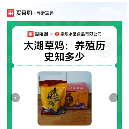
寻源宝典
‹
›