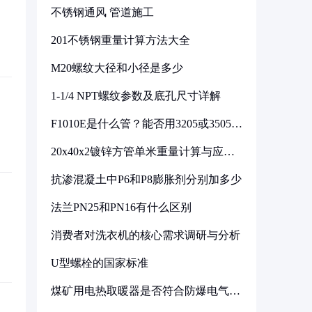
不锈钢通风 管道施工
201不锈钢重量计算方法大全
M20螺纹大径和小径是多少
1-1/4 NPT螺纹参数及底孔尺寸详解
F1010E是什么管？能否用3205或3505代
换
20x40x2镀锌方管单米重量计算与应用
分析
抗渗混凝土中P6和P8膨胀剂分别加多少
法兰PN25和PN16有什么区别
消费者对洗衣机的核心需求调研与分析
U型螺栓的国家标准
煤矿用电热取暖器是否符合防爆电气设
备标准