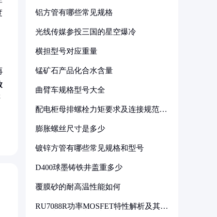
铝方管有哪些常见规格
度
。
光线传媒参投三国的星空爆冷
横担型号对应重量
锰矿石产品化合水含量
再
放
曲臂车规格型号大全
否
配电柜母排螺栓力矩要求及连接规范详
解
膨胀螺丝尺寸是多少
镀锌方管有哪些常见规格和型号
D400球墨铸铁井盖重多少
覆膜砂的耐高温性能如何
RU7088R功率MOSFET特性解析及其在
可调电源设计中的实践