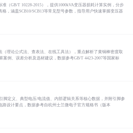
/T 10228-2015），提供1000kVA变压器损耗计算实例，分步
，涵盖SCB10/SCB13等常见型号参数，指导用户快速掌握变压器
法（理论公式法、查表法、在线工具法），重点解析了黄铜棒密度取
计算案例、误差分析及选材建议，数据参考GB/T 4423-2007等国家标
括各引脚定义、典型电压/电流值、内部逻辑关系等核心数据，并附引脚参
电路设计要点，数据参考自杭州士兰微电子官方规格书（版本