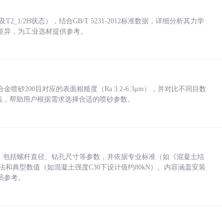
_1/2H状态），结合GB/T 5231-2012标准数据，详细分析其力学
差异，为工业选材提供参考。
砂200目对应的表面粗糙度（Ra 3.2-6.3μm），并对比不同目数
业实践，帮助用户根据需求选择合适的喷砂参数。
力，包括螺杆直径、钻孔尺寸等参数，并依据专业标准（如《混凝土结
方法和典型数值（如混凝土强度C30下设计值约80kN）。内容涵盖安装
员参考。