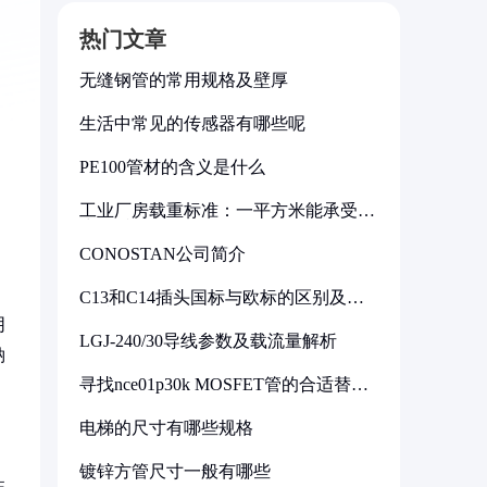
热门文章
无缝钢管的常用规格及壁厚
生活中常见的传感器有哪些呢
PE100管材的含义是什么
工业厂房载重标准：一平方米能承受多
少公斤
CONOSTAN公司简介
C13和C14插头国标与欧标的区别及其
标准解析
阴
LGJ-240/30导线参数及载流量解析
钠
寻找nce01p30k MOSFET管的合适替代
型号
电梯的尺寸有哪些规格
镀锌方管尺寸一般有哪些
性