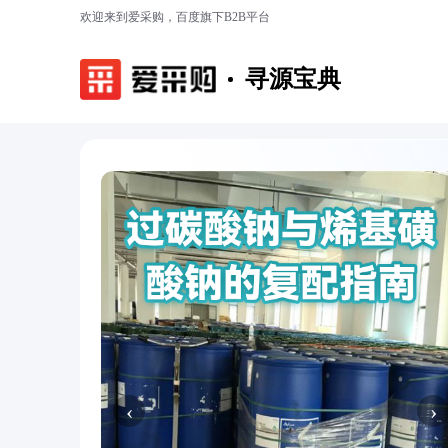
欢迎来到爱采购，百度旗下B2B平台
寻源宝典
‹
›