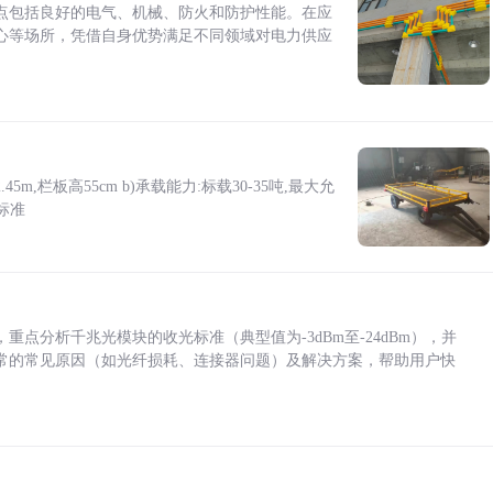
点包括良好的电气、机械、防火和防护性能。在应
心等场所，凭借自身优势满足不同领域对电力供应
5m,栏板高55cm b)承载能力:标载30-35吨,最大允
标准
点分析千兆光模块的收光标准（典型值为-3dBm至-24dBm），并
常的常见原因（如光纤损耗、连接器问题）及解决方案，帮助用户快