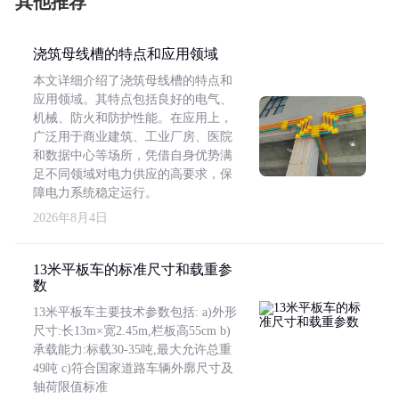
其他推荐
浇筑母线槽的特点和应用领域
本文详细介绍了浇筑母线槽的特点和
应用领域。其特点包括良好的电气、
机械、防火和防护性能。在应用上，
广泛用于商业建筑、工业厂房、医院
和数据中心等场所，凭借自身优势满
足不同领域对电力供应的高要求，保
障电力系统稳定运行。
2026年8月4日
13米平板车的标准尺寸和载重参
数
13米平板车主要技术参数包括: a)外形
尺寸:长13m×宽2.45m,栏板高55cm b)
承载能力:标载30-35吨,最大允许总重
49吨 c)符合国家道路车辆外廓尺寸及
轴荷限值标准