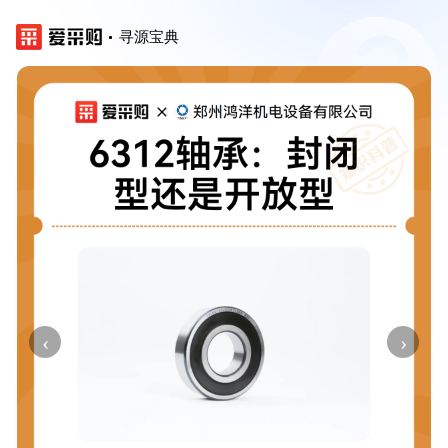
寻源宝典
‹
›