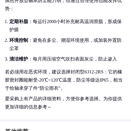
虽然开放型轴承防尘能力弱，但通过合理使用也能发挥优
势：
定期补脂
：每运行2000小时补充耐高温润滑脂，形成保
护膜
环境控制
：避免在多尘、潮湿环境使用，或加装外置防
尘罩
清洁维护
：每月用压缩空气吹扫表面灰尘，防止渗入
若必须用在恶劣环境，建议选择封闭型6312-2RS：它的橡
胶密封圈能耐受-20℃~120℃温度，防尘等级达IP65，相当
于给轴承穿了件“防尘雨衣”。
爱采购上有产品的详细资料，方便你参考选择。为你提供
更加详细的信息参考～