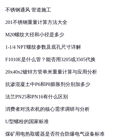
实践
不锈钢通风 管道施工
201不锈钢重量计算方法大全
M20螺纹大径和小径是多少
1-1/4 NPT螺纹参数及底孔尺寸详解
F1010E是什么管？能否用3205或3505代换
20x40x2镀锌方管单米重量计算与应用分析
抗渗混凝土中P6和P8膨胀剂分别加多少
法兰PN25和PN16有什么区别
消费者对洗衣机的核心需求调研与分析
U型螺栓的国家标准
煤矿用电热取暖器是否符合防爆电气设备标准