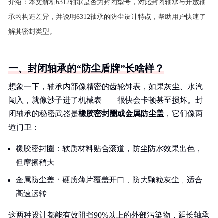
介绍：
本文解析6312轴承是否为封闭型号，对比封闭轴承与开放轴
承的构造差异，并说明6312轴承的防尘设计特点，帮助用户快速了
解其密封类型。
一、封闭轴承的“防尘盾牌”长啥样？
想象一下，轴承内部像精密的齿轮钟表，如果灰尘、水汽
闯入，就像沙子进了机械表——很快会卡顿甚至损坏。封
闭轴承的秘密武器是
橡胶密封圈或金属防尘盖
，它们像两
道门卫：
橡胶密封圈：软质材料贴合滚道，防尘防水效果出色，
但摩擦稍大
金属防尘盖：硬质薄片覆盖开口，防大颗粒灰尘，适合
高速运转
这两种设计都能有效阻挡90%以上的外部污染物，延长轴承