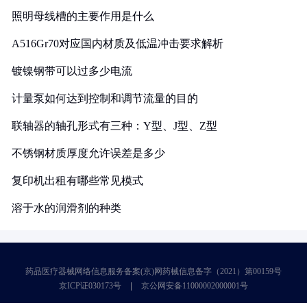
照明母线槽的主要作用是什么
A516Gr70对应国内材质及低温冲击要求解析
镀镍钢带可以过多少电流
计量泵如何达到控制和调节流量的目的
联轴器的轴孔形式有三种：Y型、J型、Z型
不锈钢材质厚度允许误差是多少
复印机出租有哪些常见模式
溶于水的润滑剂的种类
药品医疗器械网络信息服务备案(京)网药械信息备字（2021）第00159号
京ICP证030173号
京公网安备11000002000001号