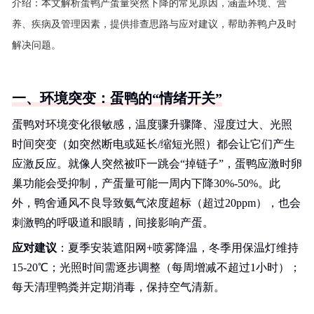
介绍：
本文解析蛋鸭产蛋量突然下降的常见原因，涵盖环境、营
养、疾病及管理因素，提供排查思路与应对建议，帮助养鸭户及时
解决问题。
一、环境突变：蛋鸭的“情绪开关”
蛋鸭对环境变化很敏感，温度骤升骤降、湿度过大、光照
时间突变（如突然断电或延长/缩短光照）都会让它们产生
应激反应。就像人突然被吓一跳会“掉链子”，蛋鸭应激时卵
巢功能会受抑制，产蛋量可能一周内下降30%-50%。此
外，鸭舍通风不良导致氨气浓度超标（超过20ppm），也会
刺激鸭的呼吸道和眼睛，间接影响产蛋。
应对建议
：夏季安装遮阳网+喷雾降温，冬季用保温灯维持
15-20℃；光照时间需逐步调整（每周增减不超过1小时）；
每天清理鸭粪并定期消毒，保持空气清新。