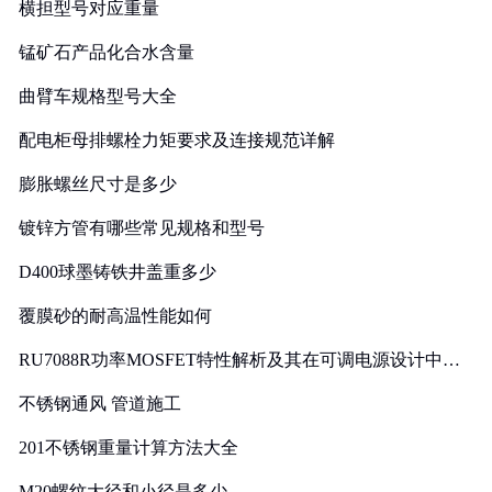
横担型号对应重量
锰矿石产品化合水含量
曲臂车规格型号大全
配电柜母排螺栓力矩要求及连接规范详解
膨胀螺丝尺寸是多少
镀锌方管有哪些常见规格和型号
D400球墨铸铁井盖重多少
覆膜砂的耐高温性能如何
RU7088R功率MOSFET特性解析及其在可调电源设计中的
实践
不锈钢通风 管道施工
201不锈钢重量计算方法大全
M20螺纹大径和小径是多少