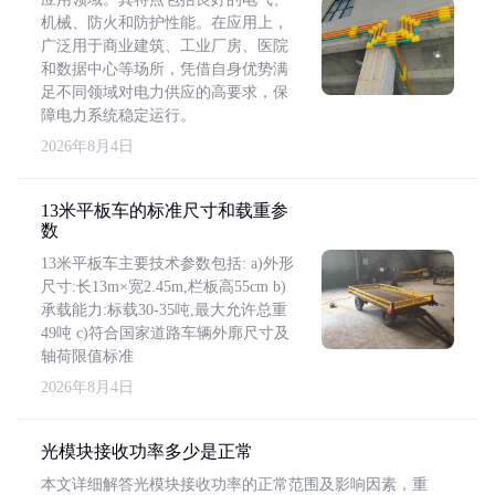
机械、防火和防护性能。在应用上，
广泛用于商业建筑、工业厂房、医院
和数据中心等场所，凭借自身优势满
足不同领域对电力供应的高要求，保
障电力系统稳定运行。
2026年8月4日
13米平板车的标准尺寸和载重参
数
13米平板车主要技术参数包括: a)外形
尺寸:长13m×宽2.45m,栏板高55cm b)
承载能力:标载30-35吨,最大允许总重
49吨 c)符合国家道路车辆外廓尺寸及
轴荷限值标准
2026年8月4日
光模块接收功率多少是正常
本文详细解答光模块接收功率的正常范围及影响因素，重