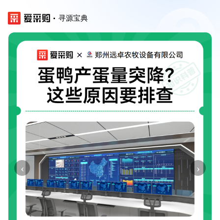
寻源宝典
‹
›