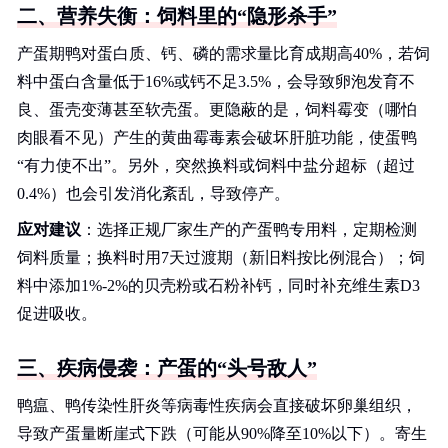
二、营养失衡：饲料里的“隐形杀手”
产蛋期鸭对蛋白质、钙、磷的需求量比育成期高40%，若饲
料中蛋白含量低于16%或钙不足3.5%，会导致卵泡发育不
良、蛋壳变薄甚至软壳蛋。更隐蔽的是，饲料霉变（哪怕
肉眼看不见）产生的黄曲霉毒素会破坏肝脏功能，使蛋鸭
“有力使不出”。另外，突然换料或饲料中盐分超标（超过
0.4%）也会引发消化紊乱，导致停产。
应对建议
：选择正规厂家生产的产蛋鸭专用料，定期检测
饲料质量；换料时用7天过渡期（新旧料按比例混合）；饲
料中添加1%-2%的贝壳粉或石粉补钙，同时补充维生素D3
促进吸收。
三、疾病侵袭：产蛋的“头号敌人”
鸭瘟、鸭传染性肝炎等病毒性疾病会直接破坏卵巢组织，
导致产蛋量断崖式下跌（可能从90%降至10%以下）。寄生