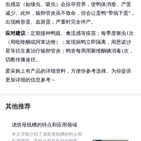
虫感染（如绦虫、吸虫）会掠夺营养，使鸭体消瘦、产蛋
减少。此外，输卵管炎虽不致命，但会让蛋鸭“带病下蛋”，
出现畸形蛋、血斑蛋，严重时完全停产。
应对建议
：定期接种鸭瘟、禽流感等疫苗；每季度驱虫1次
（用吡喹酮或阿苯达唑）；发现病鸭立即隔离，用恩诺沙
星等抗生素治疗输卵管炎；鸭舍每周用聚维酮碘消毒1次，
切断传播途径。
爱采购上有产品的详细资料，方便你参考选择。为你提供
更加详细的信息参考～
其他推荐
浇筑母线槽的特点和应用领域
本文详细介绍了浇筑母线槽的特点和
应用领域。其特点包括良好的电气、