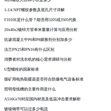
1-1/4 NPT螺纹参数及底孔尺寸详解
F1010E是什么管？能否用3205或3505代换
20x40x2镀锌方管单米重量计算与应用分析
抗渗混凝土中P6和P8膨胀剂分别加多少
法兰PN25和PN16有什么区别
消费者对洗衣机的核心需求调研与分析
U型螺栓的国家标准
煤矿用电热取暖器是否符合防爆电气设备标准
照明母线槽的主要作用是什么
A516Gr70对应国内材质及低温冲击要求解析
镀镍钢带可以过多少电流