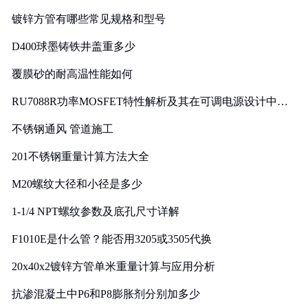
镀锌方管有哪些常见规格和型号
D400球墨铸铁井盖重多少
覆膜砂的耐高温性能如何
RU7088R功率MOSFET特性解析及其在可调电源设计中的
实践
不锈钢通风 管道施工
201不锈钢重量计算方法大全
M20螺纹大径和小径是多少
1-1/4 NPT螺纹参数及底孔尺寸详解
F1010E是什么管？能否用3205或3505代换
20x40x2镀锌方管单米重量计算与应用分析
抗渗混凝土中P6和P8膨胀剂分别加多少