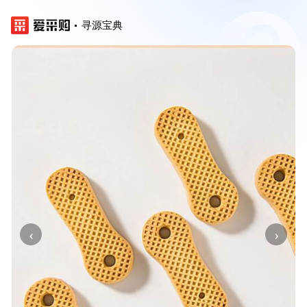
寻源宝典
‹
›