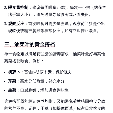
喂食量控制
：建议每周喂食2-3次，每次一小把（约荷兰
猪手掌大小），避免过量导致腹泻或营养失衡。
观察反应
：首次喂食时需少量尝试，观察荷兰猪是否出
现软便或精神萎靡等异常反应，如有立即停止喂食。
三、油菜叶的黄金搭档
单一食物难以满足荷兰猪的营养需求，油菜叶最好与其他
蔬菜搭配喂食。例如：
胡萝卜
：富含β-胡萝卜素，保护视力
芹菜
：高水分低热量，补充水分
生菜
：口感脆嫩，增加进食趣味性
这种搭配既能保证营养均衡，又能避免荷兰猪因挑食导致
的营养不良。记住，干草（如提摩西草）应占日常饮食的