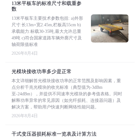
13米平板车的标准尺寸和载重参
数
13米平板车主要技术参数包括: a)外形
尺寸:长13m×宽2.45m,栏板高55cm b)
承载能力:标载30-35吨,最大允许总重
49吨 c)符合国家道路车辆外廓尺寸及
轴荷限值标准
2026年8月4日
光模块接收功率多少是正常
本文详细解答光模块接收功率的正常范围及影响因素，重
点分析千兆光模块的收光标准（典型值为-3dBm
至-24dBm），并提供不同速率光模块的参考值表格。同时
解释功率异常的常见原因（如光纤损耗、连接器问题）及
解决方案，帮助用户快速判断网络性能问题。
2026年8月4日
干式变压器损耗标准一览表及计算方法