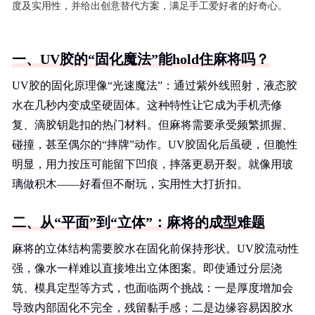
度及实用性，并给出创意替代方案，满足手工爱好者的好奇心。
一、UV胶的“固化魔法”能hold住麻将吗？
UV胶的固化原理像“光速魔法”：通过紫外线照射，液态胶
水在几秒内变成坚硬固体。这种特性让它成为手机壳修
复、滴胶钥匙扣的热门材料。但麻将需要承受频繁抓握、
碰撞，甚至偶尔的“摔牌”动作。UV胶固化后虽硬，但脆性
明显，用力按压可能留下凹痕，摔落更易开裂。就像用玻
璃做积木——好看但不耐玩，实用性大打折扣。
二、从“平面”到“立体”：麻将的成型难题
麻将的立体结构需要胶水在固化前保持形状。UV胶流动性
强，像水一样难以直接堆出立体图案。即使通过分层浇
筑、模具定型等方式，也面临两个挑战：一是厚度增加会
导致内部固化不完全，残留黏手感；二是边缘容易因胶水