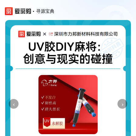
寻源宝典
‹
›