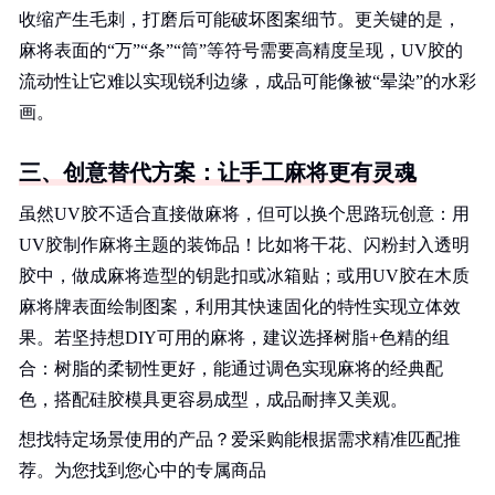
收缩产生毛刺，打磨后可能破坏图案细节。更关键的是，
麻将表面的“万”“条”“筒”等符号需要高精度呈现，UV胶的
流动性让它难以实现锐利边缘，成品可能像被“晕染”的水彩
画。
三、创意替代方案：让手工麻将更有灵魂
虽然UV胶不适合直接做麻将，但可以换个思路玩创意：用
UV胶制作麻将主题的装饰品！比如将干花、闪粉封入透明
胶中，做成麻将造型的钥匙扣或冰箱贴；或用UV胶在木质
麻将牌表面绘制图案，利用其快速固化的特性实现立体效
果。若坚持想DIY可用的麻将，建议选择树脂+色精的组
合：树脂的柔韧性更好，能通过调色实现麻将的经典配
色，搭配硅胶模具更容易成型，成品耐摔又美观。
想找特定场景使用的产品？爱采购能根据需求精准匹配推
荐。为您找到您心中的专属商品