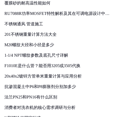
覆膜砂的耐高温性能如何
RU7088R功率MOSFET特性解析及其在可调电源设计中的
实践
不锈钢通风 管道施工
201不锈钢重量计算方法大全
M20螺纹大径和小径是多少
1-1/4 NPT螺纹参数及底孔尺寸详解
F1010E是什么管？能否用3205或3505代换
20x40x2镀锌方管单米重量计算与应用分析
抗渗混凝土中P6和P8膨胀剂分别加多少
法兰PN25和PN16有什么区别
消费者对洗衣机的核心需求调研与分析