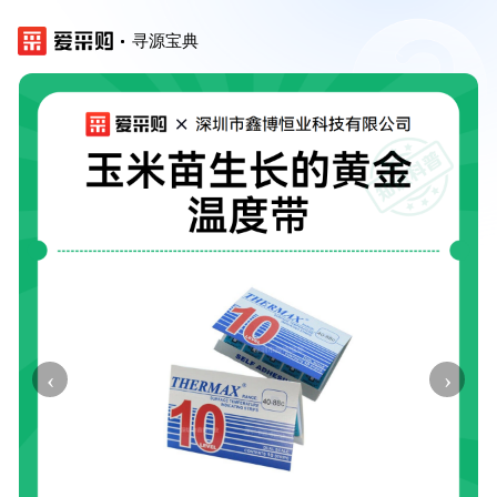
寻源宝典
‹
›