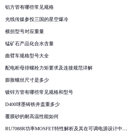
铝方管有哪些常见规格
光线传媒参投三国的星空爆冷
横担型号对应重量
锰矿石产品化合水含量
曲臂车规格型号大全
配电柜母排螺栓力矩要求及连接规范详解
膨胀螺丝尺寸是多少
镀锌方管有哪些常见规格和型号
D400球墨铸铁井盖重多少
覆膜砂的耐高温性能如何
RU7088R功率MOSFET特性解析及其在可调电源设计中的
实践