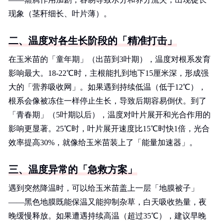
现象（茎秆细长、叶片薄）。
二、温度对各生长阶段的「精准打击」
在玉米苗的「童年期」（出苗到3叶期），温度对根系发育
影响最大。18-22℃时，主根能扎到地下15厘米深，形成强
大的「营养吸收网」。如果遇到持续低温（低于12℃），
根系会像被冻住一样停止生长，导致后期容易倒伏。到了
「青春期」（5叶期以后），温度对叶片展开和光合作用的
影响更显著。25℃时，叶片展开速度比15℃时快1倍，光合
效率提高30%，就像给玉米苗装上了「能量加速器」。
三、温度异常的「急救方案」
遇到突然降温时，可以给玉米苗盖上一层「地膜被子」
——黑色地膜既能保温又能抑制杂草，白天吸收热量，夜
晚缓慢释放。如果遭遇持续高温（超过35℃），建议早晚