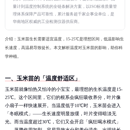
量计到温度控制系统的全链条解决方案，以ISO标准质量管
理体系保障产品可靠性，累计服务超千家企事业单位，是
华南地区权威的工业检测仪器供应商。
介绍：
玉米苗生长需要适宜温度，15-25℃是理想区间，低温影响生
长速度，高温易导致徒长。本文解析温度对玉米苗的影响，助你科
学种植。
一、玉米苗的「温度舒适区」
玉米苗就像怕热又怕冷的小宝宝，最理想的生长温度是15-
25℃。这个区间里，它们的根系会疯狂吸收养分，叶片像
小扇子一样快速展开。当温度低于10℃时，玉米苗会进入
「冬眠模式」——生长速度明显放缓，叶片变得暗淡无
光。而当温度超过30℃，它们又会开启「疯狂喝水模式」
——蒸腾作用加剧，容易导致水分和养分流失，出现徒长