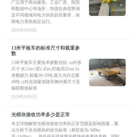
广泛用于商业建筑、工业厂房、医院
和数据中心等场所，凭借自身优势满
足不同领域对电力供应的高要求，保
障电力系统稳定运行。
2026年8月4日
13米平板车的标准尺寸和载重参
数
13米平板车主要技术参数包括: a)外形
尺寸:长13m×宽2.45m,栏板高55cm b)
承载能力:标载30-35吨,最大允许总重
49吨 c)符合国家道路车辆外廓尺寸及
轴荷限值标准
2026年8月4日
光模块接收功率多少是正常
本文详细解答光模块接收功率的正常范围及影响因素，重
点分析千兆光模块的收光标准（典型值为-3dBm
至-24dBm），并提供不同速率光模块的参考值表格。同时