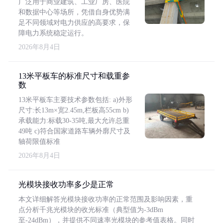
广泛用于商业建筑、工业厂房、医院
和数据中心等场所，凭借自身优势满
足不同领域对电力供应的高要求，保
障电力系统稳定运行。
2026年8月4日
13米平板车的标准尺寸和载重参
数
13米平板车主要技术参数包括: a)外形
尺寸:长13m×宽2.45m,栏板高55cm b)
承载能力:标载30-35吨,最大允许总重
49吨 c)符合国家道路车辆外廓尺寸及
轴荷限值标准
2026年8月4日
光模块接收功率多少是正常
本文详细解答光模块接收功率的正常范围及影响因素，重
点分析千兆光模块的收光标准（典型值为-3dBm
至-24dBm），并提供不同速率光模块的参考值表格。同时