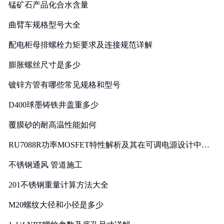
锰矿石产品化合水含量
曲臂车规格型号大全
配电柜母排螺栓力矩要求及连接规范详解
膨胀螺丝尺寸是多少
镀锌方管有哪些常见规格和型号
D400球墨铸铁井盖重多少
覆膜砂的耐高温性能如何
RU7088R功率MOSFET特性解析及其在可调电源设计中的
实践
不锈钢通风 管道施工
201不锈钢重量计算方法大全
M20螺纹大径和小径是多少