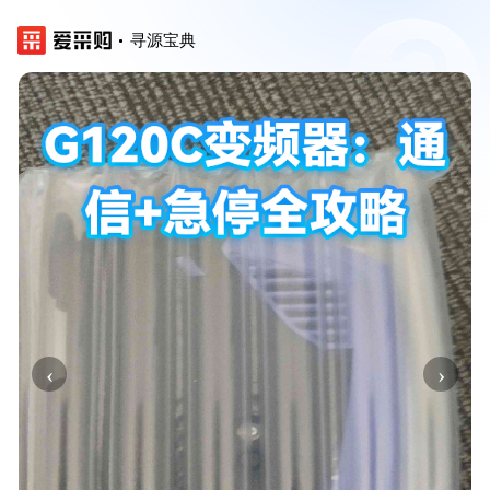
寻源宝典
‹
›