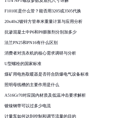
1-1/4 NPT螺纹参数及底孔尺寸详解
F1010E是什么管？能否用3205或3505代换
20x40x2镀锌方管单米重量计算与应用分析
抗渗混凝土中P6和P8膨胀剂分别加多少
法兰PN25和PN16有什么区别
消费者对洗衣机的核心需求调研与分析
U型螺栓的国家标准
煤矿用电热取暖器是否符合防爆电气设备标准
照明母线槽的主要作用是什么
A516Gr70对应国内材质及低温冲击要求解析
镀镍钢带可以过多少电流
计量泵如何达到控制和调节流量的目的