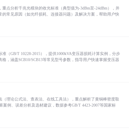
点分析千兆光模块的收光标准（典型值为-3dBm至-24dBm），并
常的常见原因（如光纤损耗、连接器问题）及解决方案，帮助用户快
/T 10228-2015），提供1000kVA变压器损耗计算实例，分步
，涵盖SCB10/SCB13等常见型号参数，指导用户快速掌握变压器
法（理论公式法、查表法、在线工具法），重点解析了黄铜棒密度取
计算案例、误差分析及选材建议，数据参考GB/T 4423-2007等国家标