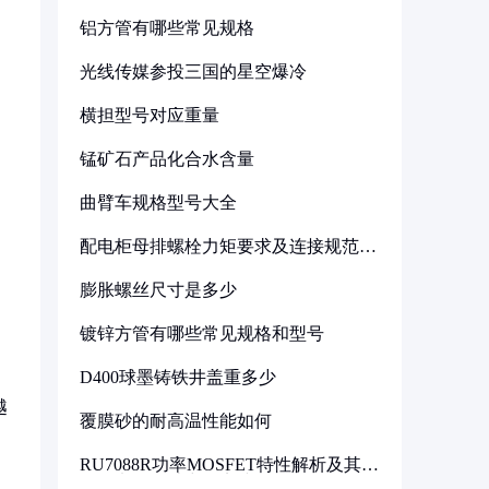
铝方管有哪些常见规格
光线传媒参投三国的星空爆冷
横担型号对应重量
锰矿石产品化合水含量
曲臂车规格型号大全
配电柜母排螺栓力矩要求及连接规范详
解
膨胀螺丝尺寸是多少
镀锌方管有哪些常见规格和型号
D400球墨铸铁井盖重多少
越
覆膜砂的耐高温性能如何
RU7088R功率MOSFET特性解析及其在
可调电源设计中的实践