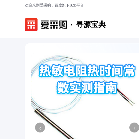
欢迎来到爱采购，百度旗下B2B平台
寻源宝典
‹
›