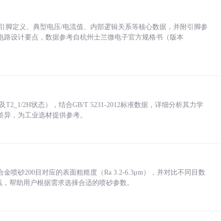
括各引脚定义、典型电压/电流值、内部逻辑关系等核心数据，并附引脚参
电路设计要点，数据参考自杭州士兰微电子官方规格书（版本
_1/2H状态），结合GB/T 5231-2012标准数据，详细分析其力学
差异，为工业选材提供参考。
砂200目对应的表面粗糙度（Ra 3.2-6.3μm），并对比不同目数
业实践，帮助用户根据需求选择合适的喷砂参数。