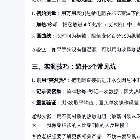
初始测量
：用万用表测热敏电阻在25℃室温下的
加热/冷却
：把它放进50℃热水（或冰袋）中，
画曲线
：以时间为横轴，阻值变化百分比为纵轴
小贴士
：如果手头没有恒温源，可以用电吹风加
三、实测技巧：避开3个常见坑
别用“突然热”
：把电阻直接扔进开水会因热冲
记录要密集
：前30秒每2秒记一次数据，因为
重复验证
：测3次取平均值，避免单次操作误差
趣味实验
：用不同材质的热敏电阻（玻璃封装vs
大——就像穿棉袄的人比穿T恤的人反应慢！
各位老板想要了解更多相关产品，不妨来爱采购