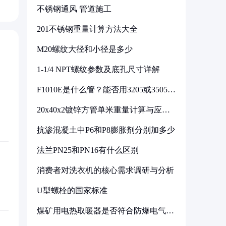
不锈钢通风 管道施工
201不锈钢重量计算方法大全
M20螺纹大径和小径是多少
1-1/4 NPT螺纹参数及底孔尺寸详解
F1010E是什么管？能否用3205或3505代
换
20x40x2镀锌方管单米重量计算与应用
分析
抗渗混凝土中P6和P8膨胀剂分别加多少
法兰PN25和PN16有什么区别
消费者对洗衣机的核心需求调研与分析
U型螺栓的国家标准
煤矿用电热取暖器是否符合防爆电气设
备标准