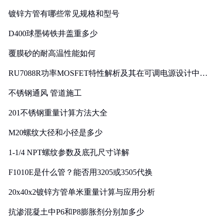
镀锌方管有哪些常见规格和型号
D400球墨铸铁井盖重多少
覆膜砂的耐高温性能如何
RU7088R功率MOSFET特性解析及其在可调电源设计中的
实践
不锈钢通风 管道施工
201不锈钢重量计算方法大全
M20螺纹大径和小径是多少
1-1/4 NPT螺纹参数及底孔尺寸详解
F1010E是什么管？能否用3205或3505代换
20x40x2镀锌方管单米重量计算与应用分析
抗渗混凝土中P6和P8膨胀剂分别加多少