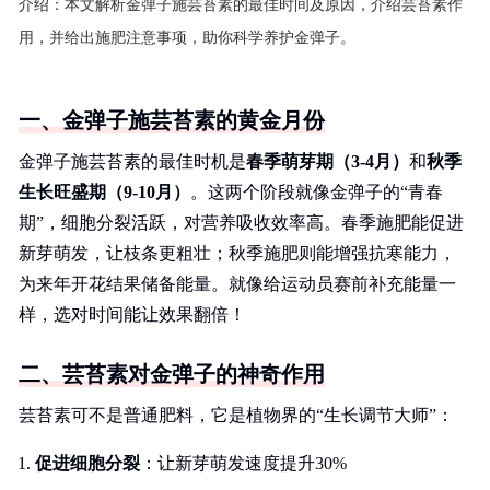
介绍：
本文解析金弹子施芸苔素的最佳时间及原因，介绍芸苔素作
用，并给出施肥注意事项，助你科学养护金弹子。
一、金弹子施芸苔素的黄金月份
金弹子施芸苔素的最佳时机是
春季萌芽期（3-4月）
和
秋季
生长旺盛期（9-10月）
。这两个阶段就像金弹子的“青春
期”，细胞分裂活跃，对营养吸收效率高。春季施肥能促进
新芽萌发，让枝条更粗壮；秋季施肥则能增强抗寒能力，
为来年开花结果储备能量。就像给运动员赛前补充能量一
样，选对时间能让效果翻倍！
二、芸苔素对金弹子的神奇作用
芸苔素可不是普通肥料，它是植物界的“生长调节大师”：
促进细胞分裂
：让新芽萌发速度提升30%