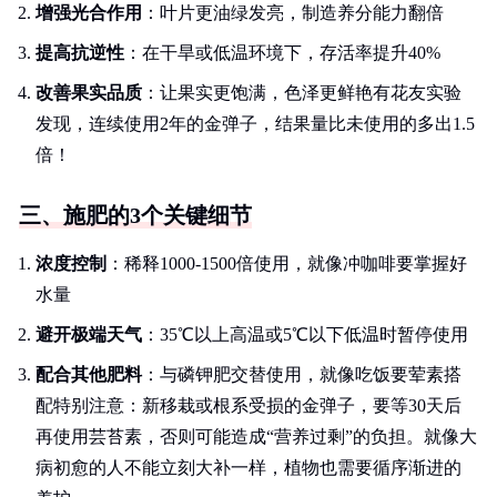
增强光合作用
：叶片更油绿发亮，制造养分能力翻倍
提高抗逆性
：在干旱或低温环境下，存活率提升40%
改善果实品质
：让果实更饱满，色泽更鲜艳有花友实验
发现，连续使用2年的金弹子，结果量比未使用的多出1.5
倍！
三、施肥的3个关键细节
浓度控制
：稀释1000-1500倍使用，就像冲咖啡要掌握好
水量
避开极端天气
：35℃以上高温或5℃以下低温时暂停使用
配合其他肥料
：与磷钾肥交替使用，就像吃饭要荤素搭
配特别注意：新移栽或根系受损的金弹子，要等30天后
再使用芸苔素，否则可能造成“营养过剩”的负担。就像大
病初愈的人不能立刻大补一样，植物也需要循序渐进的