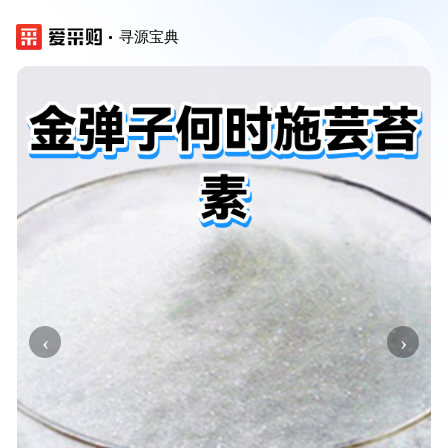
寻源宝典
‹
›