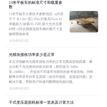
13米平板车的标准尺寸和载重参
数
13米平板车主要技术参数包括: a)外形
尺寸:长13m×宽2.45m,栏板高55cm b)
承载能力:标载30-35吨,最大允许总重
49吨 c)符合国家道路车辆外廓尺寸及
轴荷限值标准
2026年8月4日
光模块接收功率多少是正常
本文详细解答光模块接收功率的正常范围及影响因素，重
点分析千兆光模块的收光标准（典型值为-3dBm
至-24dBm），并提供不同速率光模块的参考值表格。同时
解释功率异常的常见原因（如光纤损耗、连接器问题）及
解决方案，帮助用户快速判断网络性能问题。
2026年8月4日
干式变压器损耗标准一览表及计算方法