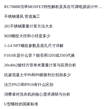
RU7088R功率MOSFET特性解析及其在可调电源设计中的
实践
不锈钢通风 管道施工
201不锈钢重量计算方法大全
M20螺纹大径和小径是多少
1-1/4 NPT螺纹参数及底孔尺寸详解
F1010E是什么管？能否用3205或3505代换
20x40x2镀锌方管单米重量计算与应用分析
抗渗混凝土中P6和P8膨胀剂分别加多少
法兰PN25和PN16有什么区别
消费者对洗衣机的核心需求调研与分析
U型螺栓的国家标准