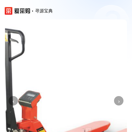
寻源宝典
‹
›