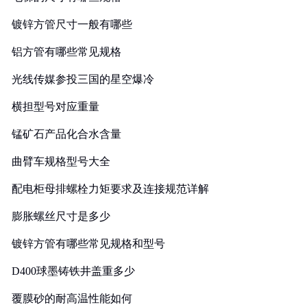
镀锌方管尺寸一般有哪些
铝方管有哪些常见规格
光线传媒参投三国的星空爆冷
横担型号对应重量
锰矿石产品化合水含量
曲臂车规格型号大全
配电柜母排螺栓力矩要求及连接规范详解
膨胀螺丝尺寸是多少
镀锌方管有哪些常见规格和型号
D400球墨铸铁井盖重多少
覆膜砂的耐高温性能如何