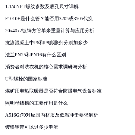
1-1/4 NPT螺纹参数及底孔尺寸详解
F1010E是什么管？能否用3205或3505代换
20x40x2镀锌方管单米重量计算与应用分析
抗渗混凝土中P6和P8膨胀剂分别加多少
法兰PN25和PN16有什么区别
消费者对洗衣机的核心需求调研与分析
U型螺栓的国家标准
煤矿用电热取暖器是否符合防爆电气设备标准
照明母线槽的主要作用是什么
A516Gr70对应国内材质及低温冲击要求解析
镀镍钢带可以过多少电流