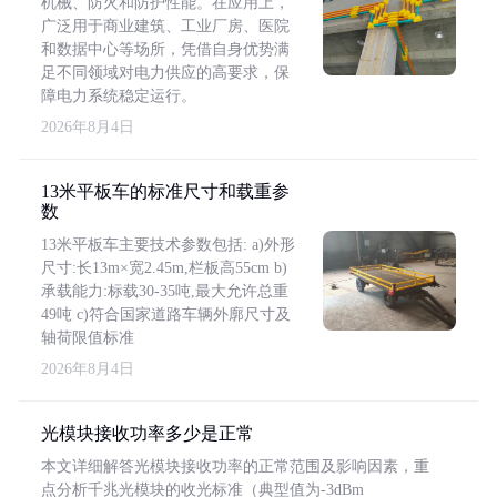
机械、防火和防护性能。在应用上，
广泛用于商业建筑、工业厂房、医院
和数据中心等场所，凭借自身优势满
足不同领域对电力供应的高要求，保
障电力系统稳定运行。
2026年8月4日
13米平板车的标准尺寸和载重参
数
13米平板车主要技术参数包括: a)外形
尺寸:长13m×宽2.45m,栏板高55cm b)
承载能力:标载30-35吨,最大允许总重
49吨 c)符合国家道路车辆外廓尺寸及
轴荷限值标准
2026年8月4日
光模块接收功率多少是正常
本文详细解答光模块接收功率的正常范围及影响因素，重
点分析千兆光模块的收光标准（典型值为-3dBm