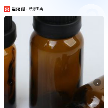
寻源宝典
‹
›