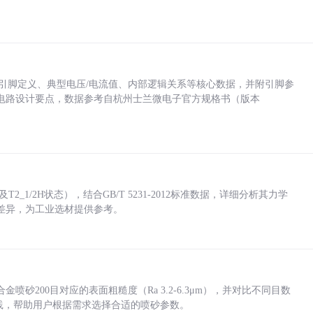
括各引脚定义、典型电压/电流值、内部逻辑关系等核心数据，并附引脚参
电路设计要点，数据参考自杭州士兰微电子官方规格书（版本
_1/2H状态），结合GB/T 5231-2012标准数据，详细分析其力学
差异，为工业选材提供参考。
砂200目对应的表面粗糙度（Ra 3.2-6.3μm），并对比不同目数
业实践，帮助用户根据需求选择合适的喷砂参数。