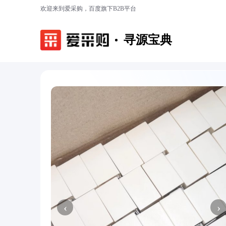
欢迎来到爱采购，百度旗下B2B平台
寻源宝典
‹
›