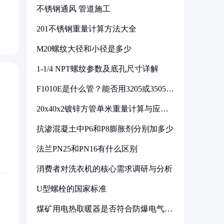
不锈钢通风 管道施工
201不锈钢重量计算方法大全
M20螺纹大径和小径是多少
1-1/4 NPT螺纹参数及底孔尺寸详解
F1010E是什么管？能否用3205或3505代
换
20x40x2镀锌方管单米重量计算与应用
分析
抗渗混凝土中P6和P8膨胀剂分别加多少
法兰PN25和PN16有什么区别
消费者对洗衣机的核心需求调研与分析
U型螺栓的国家标准
煤矿用电热取暖器是否符合防爆电气设
备标准