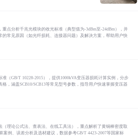
点分析千兆光模块的收光标准（典型值为-3dBm至-24dBm），并
常的常见原因（如光纤损耗、连接器问题）及解决方案，帮助用户快
/T 10228-2015），提供1000kVA变压器损耗计算实例，分步
，涵盖SCB10/SCB13等常见型号参数，指导用户快速掌握变压器
法（理论公式法、查表法、在线工具法），重点解析了黄铜棒密度取
计算案例、误差分析及选材建议，数据参考GB/T 4423-2007等国家标