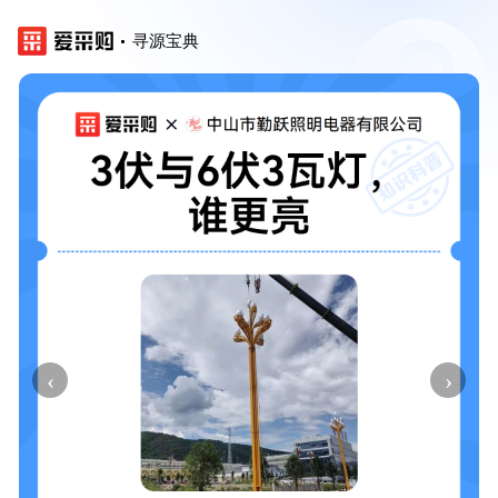
寻源宝典
‹
›