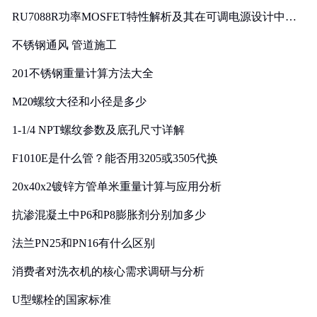
RU7088R功率MOSFET特性解析及其在可调电源设计中的
实践
不锈钢通风 管道施工
201不锈钢重量计算方法大全
M20螺纹大径和小径是多少
1-1/4 NPT螺纹参数及底孔尺寸详解
F1010E是什么管？能否用3205或3505代换
20x40x2镀锌方管单米重量计算与应用分析
抗渗混凝土中P6和P8膨胀剂分别加多少
法兰PN25和PN16有什么区别
消费者对洗衣机的核心需求调研与分析
U型螺栓的国家标准