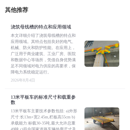
其他推荐
浇筑母线槽的特点和应用领域
本文详细介绍了浇筑母线槽的特点和
应用领域。其特点包括良好的电气、
机械、防火和防护性能。在应用上，
广泛用于商业建筑、工业厂房、医院
和数据中心等场所，凭借自身优势满
足不同领域对电力供应的高要求，保
障电力系统稳定运行。
2026年8月4日
13米平板车的标准尺寸和载重参
数
13米平板车主要技术参数包括: a)外形
尺寸:长13m×宽2.45m,栏板高55cm b)
承载能力:标载30-35吨,最大允许总重
49吨 c)符合国家道路车辆外廓尺寸及