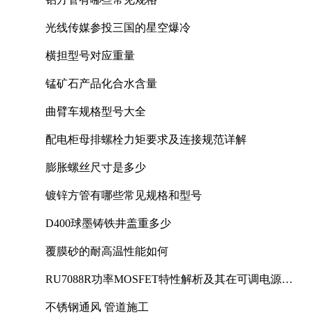
光线传媒参投三国的星空爆冷
横担型号对应重量
锰矿石产品化合水含量
曲臂车规格型号大全
配电柜母排螺栓力矩要求及连接规范详解
膨胀螺丝尺寸是多少
镀锌方管有哪些常见规格和型号
D400球墨铸铁井盖重多少
覆膜砂的耐高温性能如何
RU7088R功率MOSFET特性解析及其在可调电源设
计中的实践
不锈钢通风 管道施工