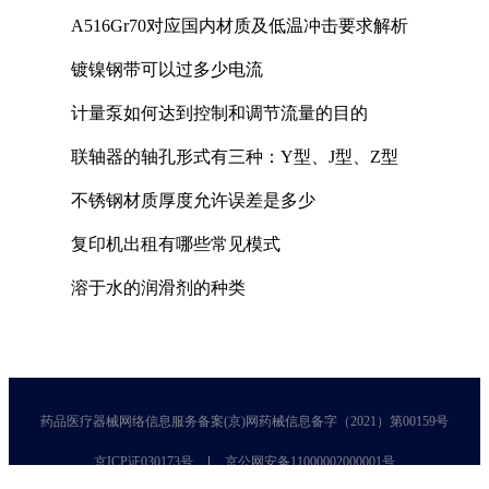
A516Gr70对应国内材质及低温冲击要求解析
镀镍钢带可以过多少电流
计量泵如何达到控制和调节流量的目的
联轴器的轴孔形式有三种：Y型、J型、Z型
不锈钢材质厚度允许误差是多少
复印机出租有哪些常见模式
溶于水的润滑剂的种类
药品医疗器械网络信息服务备案(京)网药械信息备字（2021）第00159号
京ICP证030173号
京公网安备11000002000001号