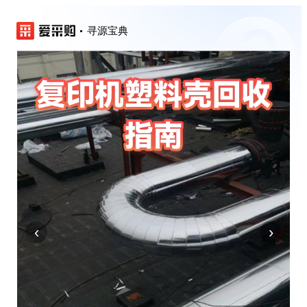
寻源宝典
‹
›