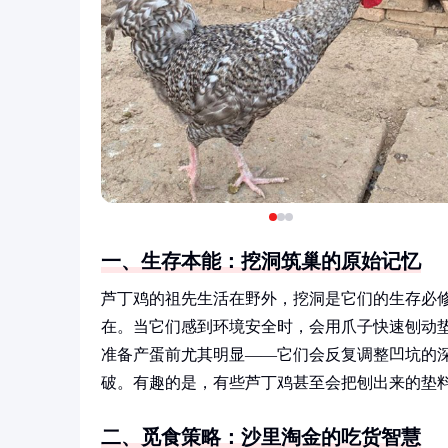
一、生存本能：挖洞筑巢的原始记忆
芦丁鸡的祖先生活在野外，挖洞是它们的生存必修
在。当它们感到环境安全时，会用爪子快速刨动
准备产蛋前尤其明显——它们会反复调整凹坑的
破。有趣的是，有些芦丁鸡甚至会把刨出来的垫料
二、觅食策略：沙里淘金的吃货智慧