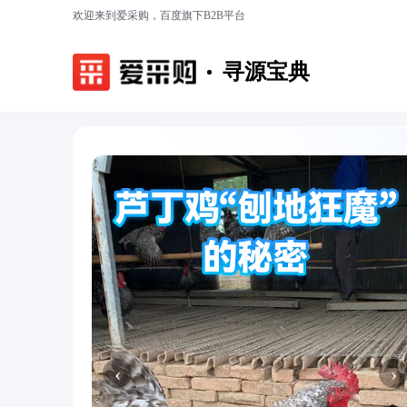
欢迎来到爱采购，百度旗下B2B平台
寻源宝典
‹
›