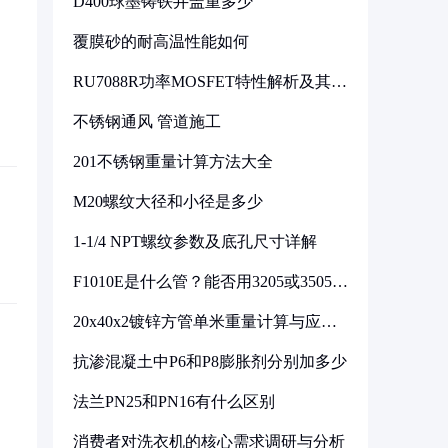
D400球墨铸铁井盖重多少
覆膜砂的耐高温性能如何
RU7088R功率MOSFET特性解析及其在
可调电源设计中的实践
不锈钢通风 管道施工
201不锈钢重量计算方法大全
M20螺纹大径和小径是多少
1-1/4 NPT螺纹参数及底孔尺寸详解
F1010E是什么管？能否用3205或3505代
换
20x40x2镀锌方管单米重量计算与应用
分析
抗渗混凝土中P6和P8膨胀剂分别加多少
法兰PN25和PN16有什么区别
消费者对洗衣机的核心需求调研与分析