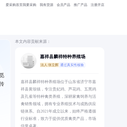
爱采购首页
我要采购
我有货源
会员产品
推广产品
注册开店
本文内容贡献来源：
嘉祥县麟祥特种养殖场
法人:张立辉
通过真实性核验
觅
嘉祥县麟祥特种养殖场位于山东省济宁市嘉
传
祥县黄垓镇，专注贵妃鸡、芦花鸡、五黑鸡
及孔雀等特种禽类养殖，深耕家禽饲养与活
禽销售领域，拥有专业养殖技术与成熟供应
链体系。自2021年成立以来，始终严格遵循
行业标准，致力于提供优质禽类产品，市场
信誉卓著。