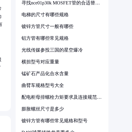
寻找nce01p30k MOSFET管的合适替代
型号
会
电梯的尺寸有哪些规格
为
有
镀锌方管尺寸一般有哪些
铝方管有哪些常见规格
光线传媒参投三国的星空爆冷
跟
横担型号对应重量
可
锰矿石产品化合水含量
用
曲臂车规格型号大全
配电柜母排螺栓力矩要求及连接规范详
解
膨胀螺丝尺寸是多少
镀锌方管有哪些常见规格和型号