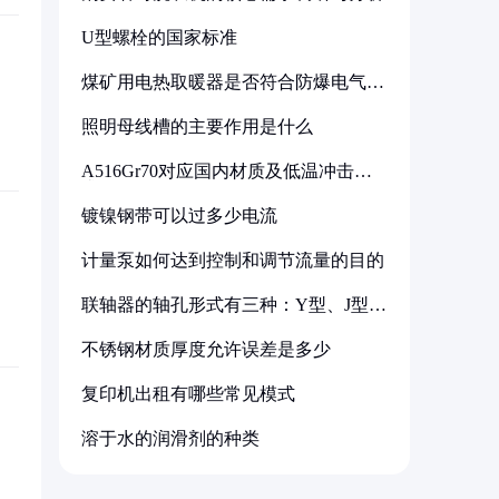
U型螺栓的国家标准
煤矿用电热取暖器是否符合防爆电气设
备标准
照明母线槽的主要作用是什么
A516Gr70对应国内材质及低温冲击要
求解析
镀镍钢带可以过多少电流
计量泵如何达到控制和调节流量的目的
联轴器的轴孔形式有三种：Y型、J型、
Z型
不锈钢材质厚度允许误差是多少
复印机出租有哪些常见模式
溶于水的润滑剂的种类