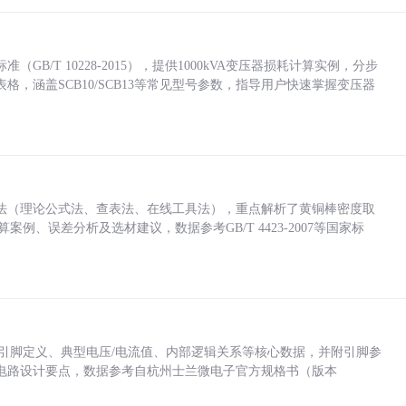
/T 10228-2015），提供1000kVA变压器损耗计算实例，分步
，涵盖SCB10/SCB13等常见型号参数，指导用户快速掌握变压器
法（理论公式法、查表法、在线工具法），重点解析了黄铜棒密度取
计算案例、误差分析及选材建议，数据参考GB/T 4423-2007等国家标
括各引脚定义、典型电压/电流值、内部逻辑关系等核心数据，并附引脚参
电路设计要点，数据参考自杭州士兰微电子官方规格书（版本