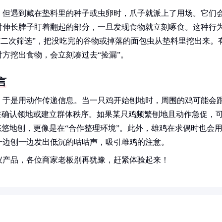
，但遇到藏在垫料里的种子或虫卵时，爪子就派上了用场。它们
时伸长脖子盯着翻起的部分，一旦发现食物就立刻啄食。这种行
始“二次筛选”，把没吃完的谷物或掉落的面包虫从垫料里挖出来。
方挖出食物，会立刻凑过去“捡漏”。
言
，于是用动作传递信息。当一只鸡开始刨地时，周围的鸡可能会
在确认领地或建立群体秩序。如果某只鸡频繁刨地且动作急促，
悠悠地刨，更像是在“合作整理环境”。此外，雄鸡在求偶时也会
一边刨一边发出低沉的咕咕声，吸引雌鸡的注意。
仪产品，各位商家老板别再犹豫，赶紧体验起来！