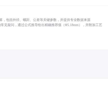
底孔计算，包括外径、螺距、公差等关键参数，并提供专业数据来源
孔尺寸的常见疑问，通过公式推导给出精确推荐值（Φ5.18mm），并附加工艺
药品医疗器械网络信息服务备案(京)网药械信息备字（2021）第00159号
京ICP证030173号
京公网安备11000002000001号