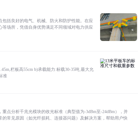
点包括良好的电气、机械、防火和防护性能。在应
心等场所，凭借自身优势满足不同领域对电力供应
5m,栏板高55cm b)承载能力:标载30-35吨,最大允
标准
点分析千兆光模块的收光标准（典型值为-3dBm至-24dBm），并
常的常见原因（如光纤损耗、连接器问题）及解决方案，帮助用户快