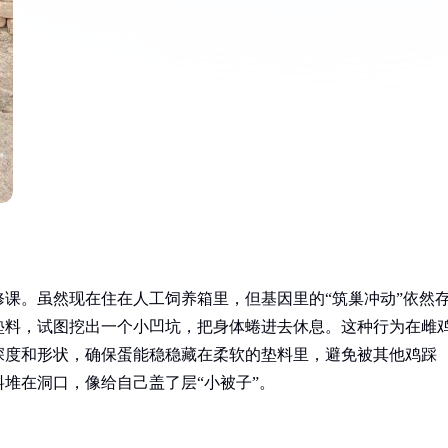
课。虽然现在住在人工饲养箱里，但基因里的“筑巢冲动”依然
垫料，试图挖出一个小凹坑，把身体蜷进去休息。这种行为在雌
深度和形状，确保蛋能稳稳藏在柔软的垫料里，避免被其他鸡踩
堆在洞口，像给自己盖了层“小被子”。