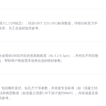
_1/2H状态），结合GB/T 5231-2012标准数据，详细分析其力学
差异，为工业选材提供参考。
砂200目对应的表面粗糙度（Ra 3.2-6.3μm），并对比不同目数
业实践，帮助用户根据需求选择合适的喷砂参数。
力，包括螺杆直径、钻孔尺寸等参数，并依据专业标准（如《混凝土结
方法和典型数值（如混凝土强度C30下设计值约80kN）。内容涵盖安装
员参考。