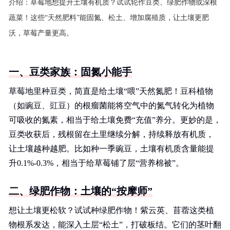
介绍：
草莓地想提升土壤有机质？试试轮作豆类、绿肥作物或深根
蔬菜！这些“天然肥料”能固氮、松土、增加腐殖质，让土壤更肥
沃，草莓产量更高。
一、豆类家族：固氮小能手
草莓地里种豆类，简直是给土壤“喂”天然氮肥！豆科植物
（如豌豆、豇豆）的根瘤菌能将空气中的氮气转化为植物
可吸收的氮素，相当于给土壤免费“充值”养分。更妙的是，
豆类收获后，残根留在土里继续分解，持续释放有机质，
让土壤越种越肥。比如种一季豌豆，土壤有机质含量能提
升0.1%-0.3%，相当于给草莓铺了层“营养棉被”。
二、绿肥作物：土壤的“按摩师”
想让土壤更松软？试试种绿肥作物！紫云英、苜蓿这类植
物根系发达，能深入土层“松土”，打破板结。它们的茎叶翻