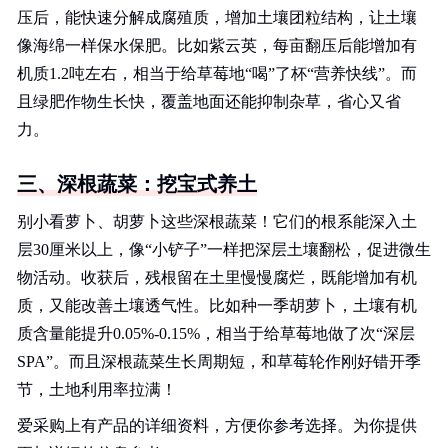
压后，能快速分解成腐殖质，增加土壤团粒结构，让土壤
像海绵一样保水保肥。比如紫云英，每亩翻压后能增加有
机质1.2吨左右，相当于给草莓地“喝”了杯“营养快线”。而
且绿肥作物生长快，覆盖地面还能抑制杂草，省心又省
力。
三、深根蔬菜：挖宝式养土
别小看萝卜、胡萝卜这些深根蔬菜！它们的根系能深入土
层30厘米以上，像“小铲子”一样把深层土壤翻松，促进微生
物活动。收获后，残根留在土里慢慢腐烂，既能增加有机
质，又能改善土壤透气性。比如种一季胡萝卜，土壤有机
质含量能提升0.05%-0.15%，相当于给草莓地做了次“深层
SPA”。而且深根蔬菜生长周期短，和草莓轮作刚好错开季
节，土地利用率拉满！
爱采购上有产品的详细资料，方便你参考选择。为你提供