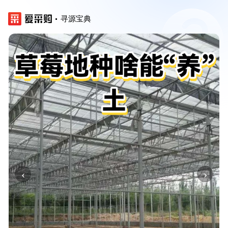
寻源宝典
‹
›