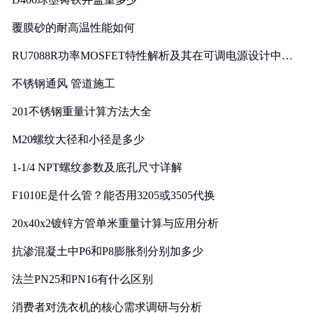
覆膜砂的耐高温性能如何
RU7088R功率MOSFET特性解析及其在可调电源设计中的
实践
不锈钢通风 管道施工
201不锈钢重量计算方法大全
M20螺纹大径和小径是多少
1-1/4 NPT螺纹参数及底孔尺寸详解
F1010E是什么管？能否用3205或3505代换
20x40x2镀锌方管单米重量计算与应用分析
抗渗混凝土中P6和P8膨胀剂分别加多少
法兰PN25和PN16有什么区别
消费者对洗衣机的核心需求调研与分析