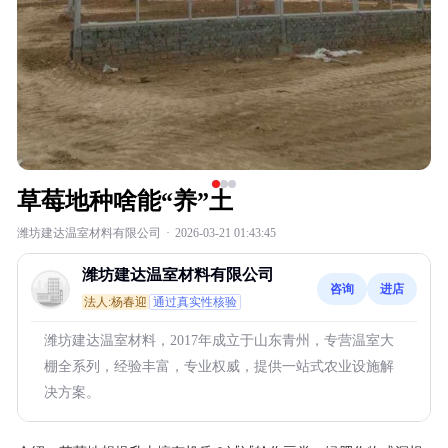
草莓地种啥能“养”土
潍坊建达温室材料有限公司
·
2026-03-21 01:43:45
潍坊建达温室材料有限公司
咨询
进店
法人:杨春迎
通过真实性核验
潍坊建达温室材料，2017年成立于山东青州，专营温室大
棚全系列，经验丰富，专业权威，提供一站式农业设施解
决方案。