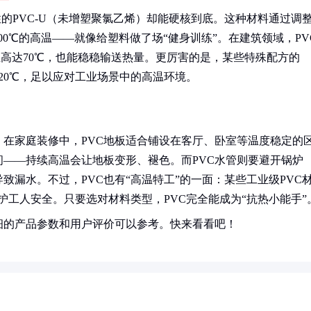
改性的PVC-U（未增塑聚氯乙烯）却能硬核到底。这种材料通过调
0℃的高温——就像给塑料做了场“健身训练”。在建筑领域，PVC
高达70℃，也能稳稳输送热量。更厉害的是，某些特殊配方的
20℃，足以应对工业场景中的高温环境。
。在家庭装修中，PVC地板适合铺设在客厅、卧室等温度稳定的
——持续高温会让地板变形、褪色。而PVC水管则要避开锅炉
漏水。不过，PVC也有“高温特工”的一面：某些工业级PVC
护工人安全。只要选对材料类型，PVC完全能成为“抗热小能手”
细的产品参数和用户评价可以参考。快来看看吧！