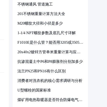
不锈钢通风 管道施工
201不锈钢重量计算方法大全
M20螺纹大径和小径是多少
1-1/4 NPT螺纹参数及底孔尺寸详解
F1010E是什么管？能否用3205或3505代
换
20x40x2镀锌方管单米重量计算与应用
分析
抗渗混凝土中P6和P8膨胀剂分别加多少
法兰PN25和PN16有什么区别
消费者对洗衣机的核心需求调研与分析
U型螺栓的国家标准
煤矿用电热取暖器是否符合防爆电气设
备标准