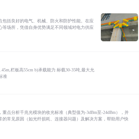
点包括良好的电气、机械、防火和防护性能。在应
心等场所，凭借自身优势满足不同领域对电力供应
5m,栏板高55cm b)承载能力:标载30-35吨,最大允
标准
点分析千兆光模块的收光标准（典型值为-3dBm至-24dBm），并
常的常见原因（如光纤损耗、连接器问题）及解决方案，帮助用户快