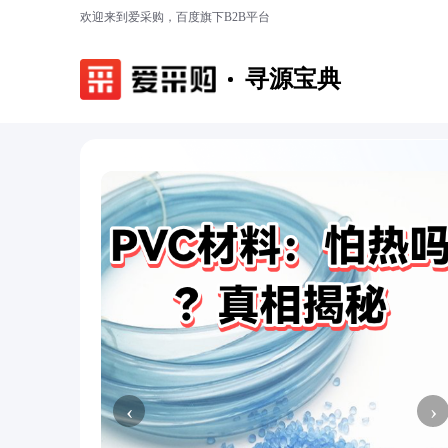
欢迎来到爱采购，百度旗下B2B平台
寻源宝典
‹
›