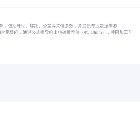
底孔计算，包括外径、螺距、公差等关键参数，并提供专业数据来源
孔尺寸的常见疑问，通过公式推导给出精确推荐值（Φ5.18mm），并附加工艺
药品医疗器械网络信息服务备案(京)网药械信息备字（2021）第00159号
京ICP证030173号
京公网安备11000002000001号