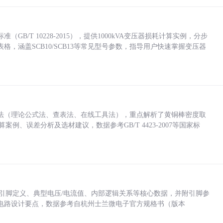
/T 10228-2015），提供1000kVA变压器损耗计算实例，分步
，涵盖SCB10/SCB13等常见型号参数，指导用户快速掌握变压器
法（理论公式法、查表法、在线工具法），重点解析了黄铜棒密度取
计算案例、误差分析及选材建议，数据参考GB/T 4423-2007等国家标
括各引脚定义、典型电压/电流值、内部逻辑关系等核心数据，并附引脚参
电路设计要点，数据参考自杭州士兰微电子官方规格书（版本