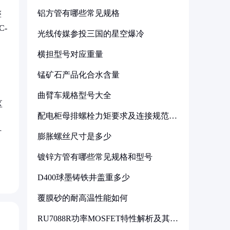
铝方管有哪些常见规格
整
-
光线传媒参投三国的星空爆冷
横担型号对应重量
锰矿石产品化合水含量
曲臂车规格型号大全
区
配电柜母排螺栓力矩要求及连接规范详
解
材
膨胀螺丝尺寸是多少
。
镀锌方管有哪些常见规格和型号
D400球墨铸铁井盖重多少
覆膜砂的耐高温性能如何
RU7088R功率MOSFET特性解析及其在
可调电源设计中的实践