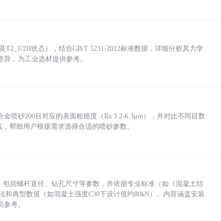
_1/2H状态），结合GB/T 5231-2012标准数据，详细分析其力学
差异，为工业选材提供参考。
砂200目对应的表面粗糙度（Ra 3.2-6.3μm），并对比不同目数
业实践，帮助用户根据需求选择合适的喷砂参数。
力，包括螺杆直径、钻孔尺寸等参数，并依据专业标准（如《混凝土结
方法和典型数值（如混凝土强度C30下设计值约80kN）。内容涵盖安装
员参考。