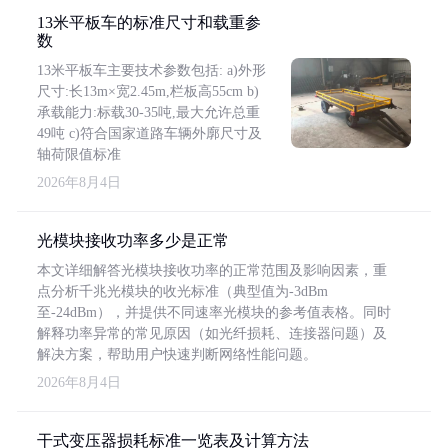
13米平板车的标准尺寸和载重参
数
13米平板车主要技术参数包括: a)外形
尺寸:长13m×宽2.45m,栏板高55cm b)
承载能力:标载30-35吨,最大允许总重
49吨 c)符合国家道路车辆外廓尺寸及
轴荷限值标准
2026年8月4日
光模块接收功率多少是正常
本文详细解答光模块接收功率的正常范围及影响因素，重
点分析千兆光模块的收光标准（典型值为-3dBm
至-24dBm），并提供不同速率光模块的参考值表格。同时
解释功率异常的常见原因（如光纤损耗、连接器问题）及
解决方案，帮助用户快速判断网络性能问题。
2026年8月4日
干式变压器损耗标准一览表及计算方法