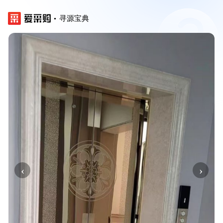
寻源宝典
‹
›