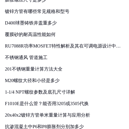
镀锌方管有哪些常见规格和型号
D400球墨铸铁井盖重多少
覆膜砂的耐高温性能如何
RU7088R功率MOSFET特性解析及其在可调电源设计中的
实践
不锈钢通风 管道施工
201不锈钢重量计算方法大全
M20螺纹大径和小径是多少
1-1/4 NPT螺纹参数及底孔尺寸详解
F1010E是什么管？能否用3205或3505代换
20x40x2镀锌方管单米重量计算与应用分析
抗渗混凝土中P6和P8膨胀剂分别加多少