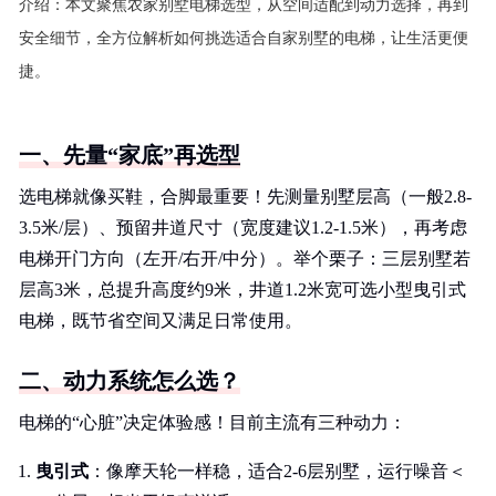
介绍：
本文聚焦农家别墅电梯选型，从空间适配到动力选择，再到
安全细节，全方位解析如何挑选适合自家别墅的电梯，让生活更便
捷。
一、先量“家底”再选型
选电梯就像买鞋，合脚最重要！先测量别墅层高（一般2.8-
3.5米/层）、预留井道尺寸（宽度建议1.2-1.5米），再考虑
电梯开门方向（左开/右开/中分）。举个栗子：三层别墅若
层高3米，总提升高度约9米，井道1.2米宽可选小型曳引式
电梯，既节省空间又满足日常使用。
二、动力系统怎么选？
电梯的“心脏”决定体验感！目前主流有三种动力：
曳引式
：像摩天轮一样稳，适合2-6层别墅，运行噪音＜