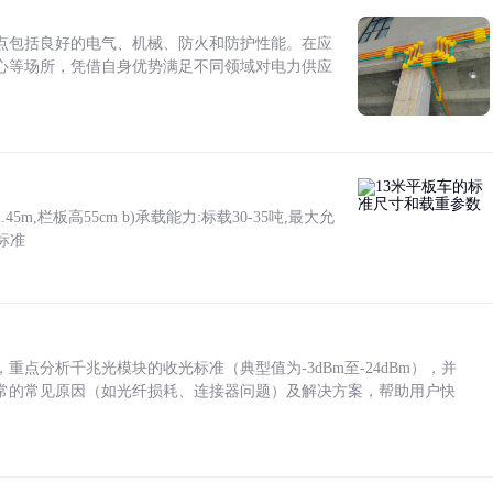
点包括良好的电气、机械、防火和防护性能。在应
心等场所，凭借自身优势满足不同领域对电力供应
5m,栏板高55cm b)承载能力:标载30-35吨,最大允
标准
点分析千兆光模块的收光标准（典型值为-3dBm至-24dBm），并
常的常见原因（如光纤损耗、连接器问题）及解决方案，帮助用户快