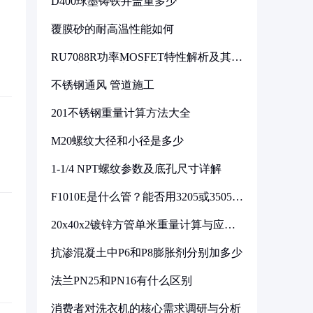
D400球墨铸铁井盖重多少
覆膜砂的耐高温性能如何
RU7088R功率MOSFET特性解析及其在
可调电源设计中的实践
不锈钢通风 管道施工
201不锈钢重量计算方法大全
M20螺纹大径和小径是多少
1-1/4 NPT螺纹参数及底孔尺寸详解
F1010E是什么管？能否用3205或3505代
换
20x40x2镀锌方管单米重量计算与应用
分析
抗渗混凝土中P6和P8膨胀剂分别加多少
法兰PN25和PN16有什么区别
消费者对洗衣机的核心需求调研与分析