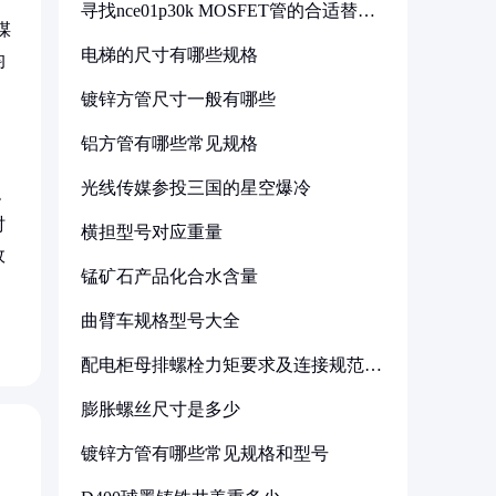
寻找nce01p30k MOSFET管的合适替代
型号
煤
电梯的尺寸有哪些规格
均
镀锌方管尺寸一般有哪些
铝方管有哪些常见规格
光线传媒参投三国的星空爆冷
稳
时
横担型号对应重量
故
锰矿石产品化合水含量
曲臂车规格型号大全
配电柜母排螺栓力矩要求及连接规范详
解
膨胀螺丝尺寸是多少
镀锌方管有哪些常见规格和型号