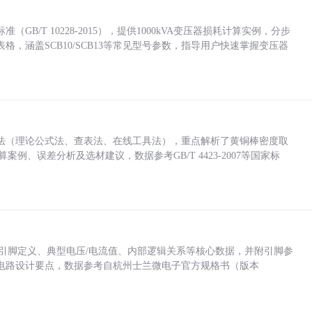
/T 10228-2015），提供1000kVA变压器损耗计算实例，分步
，涵盖SCB10/SCB13等常见型号参数，指导用户快速掌握变压器
法（理论公式法、查表法、在线工具法），重点解析了黄铜棒密度取
计算案例、误差分析及选材建议，数据参考GB/T 4423-2007等国家标
括各引脚定义、典型电压/电流值、内部逻辑关系等核心数据，并附引脚参
电路设计要点，数据参考自杭州士兰微电子官方规格书（版本