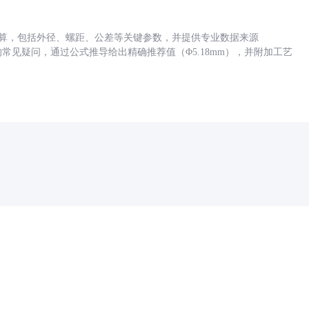
底孔计算，包括外径、螺距、公差等关键参数，并提供专业数据来源
孔尺寸的常见疑问，通过公式推导给出精确推荐值（Φ5.18mm），并附加工艺
药品医疗器械网络信息服务备案(京)网药械信息备字（2021）第00159号
京ICP证030173号
京公网安备11000002000001号