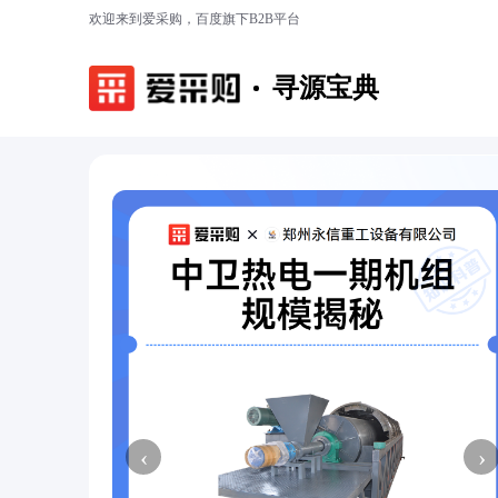
欢迎来到爱采购，百度旗下B2B平台
寻源宝典
‹
›