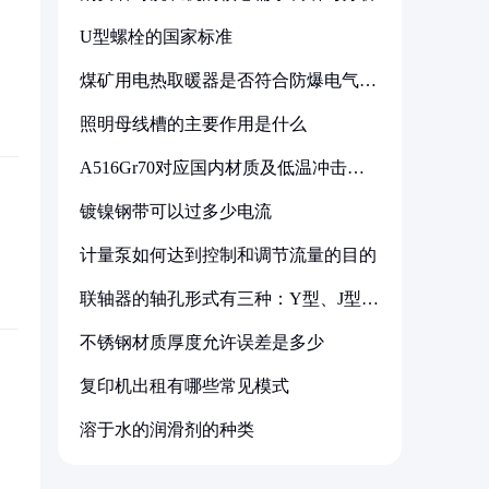
U型螺栓的国家标准
煤矿用电热取暖器是否符合防爆电气设
备标准
照明母线槽的主要作用是什么
A516Gr70对应国内材质及低温冲击要
求解析
镀镍钢带可以过多少电流
计量泵如何达到控制和调节流量的目的
联轴器的轴孔形式有三种：Y型、J型、
Z型
不锈钢材质厚度允许误差是多少
复印机出租有哪些常见模式
溶于水的润滑剂的种类