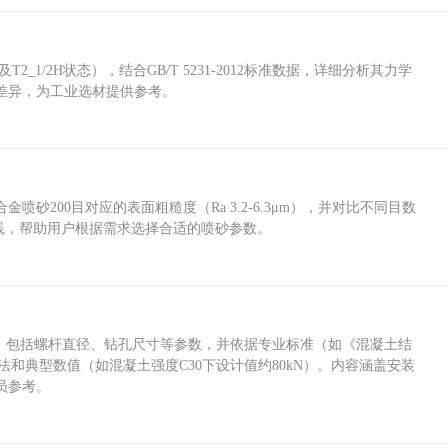
_1/2H状态），结合GB/T 5231-2012标准数据，详细分析其力学
差异，为工业选材提供参考。
砂200目对应的表面粗糙度（Ra 3.2-6.3μm），并对比不同目数
业实践，帮助用户根据需求选择合适的喷砂参数。
力，包括螺杆直径、钻孔尺寸等参数，并依据专业标准（如《混凝土结
方法和典型数值（如混凝土强度C30下设计值约80kN）。内容涵盖安装
员参考。