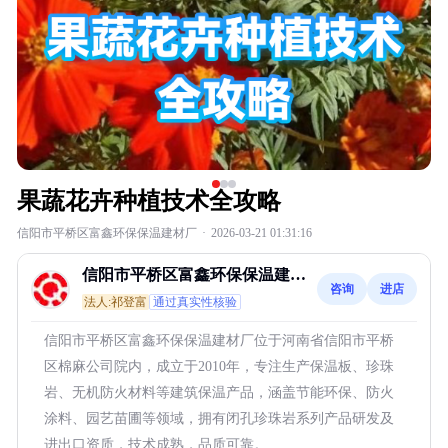
果蔬花卉种植技术全攻略
信阳市平桥区富鑫环保保温建材厂
·
2026-03-21 01:31:16
信阳市平桥区富鑫环保保温建材
咨询
进店
厂
法人:祁登富
通过真实性核验
信阳市平桥区富鑫环保保温建材厂位于河南省信阳市平桥
区棉麻公司院内，成立于2010年，专注生产保温板、珍珠
岩、无机防火材料等建筑保温产品，涵盖节能环保、防火
涂料、园艺苗圃等领域，拥有闭孔珍珠岩系列产品研发及
进出口资质，技术成熟，品质可靠。