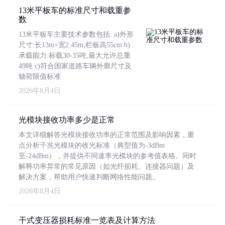
13米平板车的标准尺寸和载重参
数
13米平板车主要技术参数包括: a)外形
尺寸:长13m×宽2.45m,栏板高55cm b)
承载能力:标载30-35吨,最大允许总重
49吨 c)符合国家道路车辆外廓尺寸及
轴荷限值标准
2026年8月4日
光模块接收功率多少是正常
本文详细解答光模块接收功率的正常范围及影响因素，重
点分析千兆光模块的收光标准（典型值为-3dBm
至-24dBm），并提供不同速率光模块的参考值表格。同时
解释功率异常的常见原因（如光纤损耗、连接器问题）及
解决方案，帮助用户快速判断网络性能问题。
2026年8月4日
干式变压器损耗标准一览表及计算方法