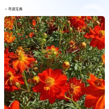
寻源宝典
‹
›