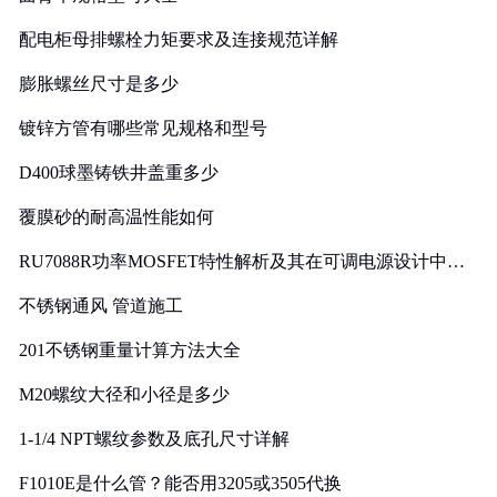
配电柜母排螺栓力矩要求及连接规范详解
膨胀螺丝尺寸是多少
镀锌方管有哪些常见规格和型号
D400球墨铸铁井盖重多少
覆膜砂的耐高温性能如何
RU7088R功率MOSFET特性解析及其在可调电源设计中的
实践
不锈钢通风 管道施工
201不锈钢重量计算方法大全
M20螺纹大径和小径是多少
1-1/4 NPT螺纹参数及底孔尺寸详解
F1010E是什么管？能否用3205或3505代换