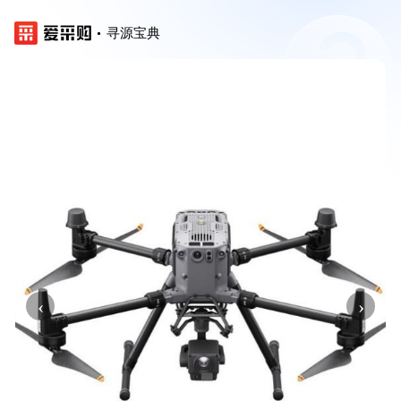
寻源宝典
‹
›