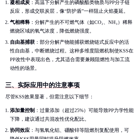
凝相成炭
：高温下分解产生的磷酸酯类物质与PP分子链
反应，形成交联炭层，像“防护盾”一样阻止火焰蔓延。
气相稀释
：分解产生的不可燃气体（如CO₂、NH₃）稀释
燃烧区域的氧气浓度，降低燃烧强度。
自由基捕获
：部分分解产物能捕获燃烧链式反应中的活
性自由基，中断燃烧过程。这种多维度阻燃机制使KSS在
PP改性中表现出色，尤其适合需要兼顾阻燃性与加工流
动性的场景。
三、实际应用中的注意事项
尽管KSS效果显著，但需注意以下细节：
添加量控制
：过量添加（超过25%）可能导致PP力学性能
下降，建议通过共混改性优化配比。
协同效应
：与氢氧化铝、硼酸锌等阻燃剂复配使用，可
降低KSS用量同时提升阻燃效率。