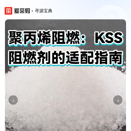
寻源宝典
‹
›