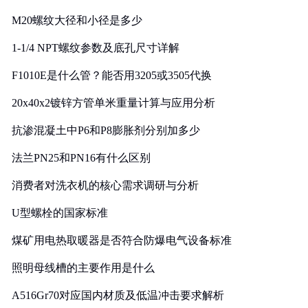
M20螺纹大径和小径是多少
1-1/4 NPT螺纹参数及底孔尺寸详解
F1010E是什么管？能否用3205或3505代换
20x40x2镀锌方管单米重量计算与应用分析
抗渗混凝土中P6和P8膨胀剂分别加多少
法兰PN25和PN16有什么区别
消费者对洗衣机的核心需求调研与分析
U型螺栓的国家标准
煤矿用电热取暖器是否符合防爆电气设备标准
照明母线槽的主要作用是什么
A516Gr70对应国内材质及低温冲击要求解析