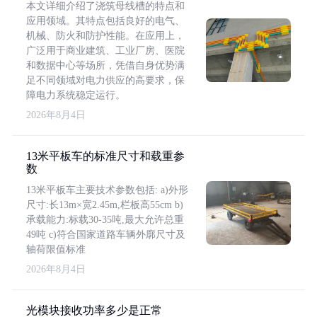
本文详细介绍了浇筑母线槽的特点和
应用领域。其特点包括良好的电气、
机械、防火和防护性能。在应用上，
广泛用于商业建筑、工业厂房、医院
和数据中心等场所，凭借自身优势满
足不同领域对电力供应的高要求，保
障电力系统稳定运行。
2026年8月4日
13米平板车的标准尺寸和载重参
数
13米平板车主要技术参数包括: a)外形
尺寸:长13m×宽2.45m,栏板高55cm b)
承载能力:标载30-35吨,最大允许总重
49吨 c)符合国家道路车辆外廓尺寸及
轴荷限值标准
2026年8月4日
光模块接收功率多少是正常