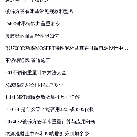
镀锌方管有哪些常见规格和型号
D400球墨铸铁井盖重多少
覆膜砂的耐高温性能如何
RU7088R功率MOSFET特性解析及其在可调电源设计中的
实践
不锈钢通风 管道施工
201不锈钢重量计算方法大全
M20螺纹大径和小径是多少
1-1/4 NPT螺纹参数及底孔尺寸详解
F1010E是什么管？能否用3205或3505代换
20x40x2镀锌方管单米重量计算与应用分析
抗渗混凝土中P6和P8膨胀剂分别加多少