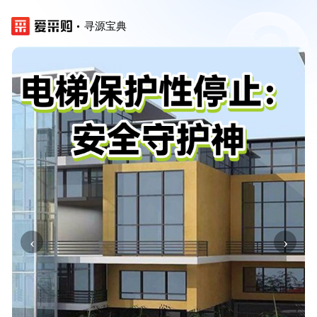
寻源宝典
‹
›