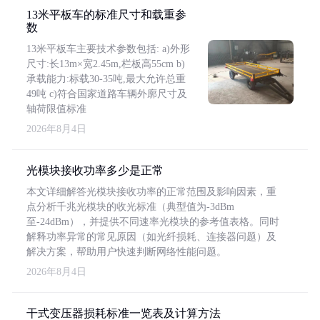
13米平板车的标准尺寸和载重参
数
13米平板车主要技术参数包括: a)外形
尺寸:长13m×宽2.45m,栏板高55cm b)
承载能力:标载30-35吨,最大允许总重
49吨 c)符合国家道路车辆外廓尺寸及
轴荷限值标准
2026年8月4日
光模块接收功率多少是正常
本文详细解答光模块接收功率的正常范围及影响因素，重
点分析千兆光模块的收光标准（典型值为-3dBm
至-24dBm），并提供不同速率光模块的参考值表格。同时
解释功率异常的常见原因（如光纤损耗、连接器问题）及
解决方案，帮助用户快速判断网络性能问题。
2026年8月4日
干式变压器损耗标准一览表及计算方法