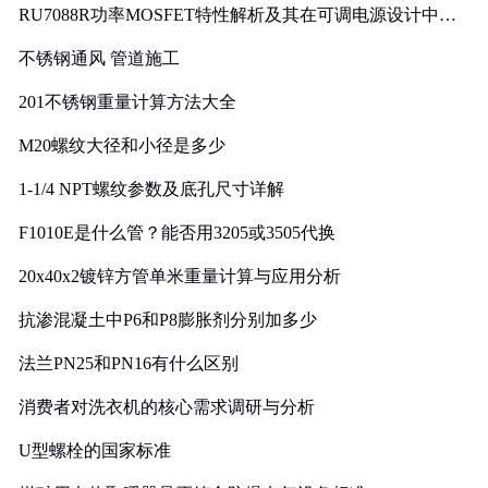
RU7088R功率MOSFET特性解析及其在可调电源设计中的
实践
不锈钢通风 管道施工
201不锈钢重量计算方法大全
M20螺纹大径和小径是多少
1-1/4 NPT螺纹参数及底孔尺寸详解
F1010E是什么管？能否用3205或3505代换
20x40x2镀锌方管单米重量计算与应用分析
抗渗混凝土中P6和P8膨胀剂分别加多少
法兰PN25和PN16有什么区别
消费者对洗衣机的核心需求调研与分析
U型螺栓的国家标准