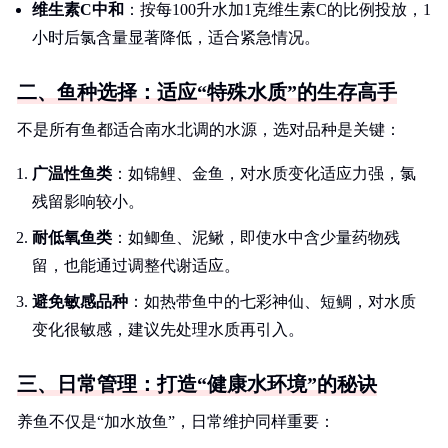
维生素C中和
：按每100升水加1克维生素C的比例投放，1
小时后氯含量显著降低，适合紧急情况。
二、鱼种选择：适应“特殊水质”的生存高手
不是所有鱼都适合南水北调的水源，选对品种是关键：
广温性鱼类
：如锦鲤、金鱼，对水质变化适应力强，氯
残留影响较小。
耐低氧鱼类
：如鲫鱼、泥鳅，即使水中含少量药物残
留，也能通过调整代谢适应。
避免敏感品种
：如热带鱼中的七彩神仙、短鲷，对水质
变化很敏感，建议先处理水质再引入。
三、日常管理：打造“健康水环境”的秘诀
养鱼不仅是“加水放鱼”，日常维护同样重要：