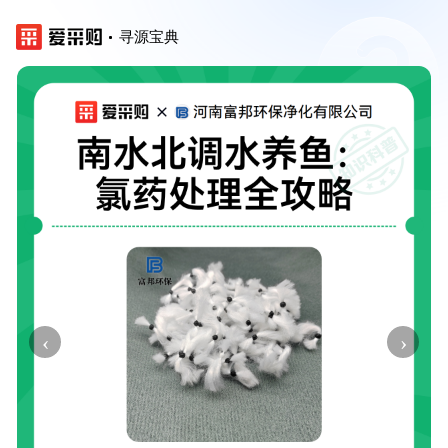
寻源宝典
‹
›