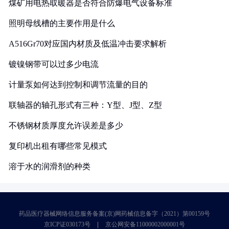
煤矿用电热取暖器是否符合防爆电气设备标准
照明母线槽的主要作用是什么
A516Gr70对应国内材质及低温冲击要求解析
镀镍钢带可以过多少电流
计量泵如何达到控制和调节流量的目的
联轴器的轴孔形式有三种：Y型、J型、Z型
不锈钢材质厚度允许误差是多少
复印机出租有哪些常见模式
溶于水的润滑剂的种类
药品医疗器械网络信息服务备案(京)网药械信息备字（2021）第00159号
京ICP证030173号
京公网安备11000002000001号