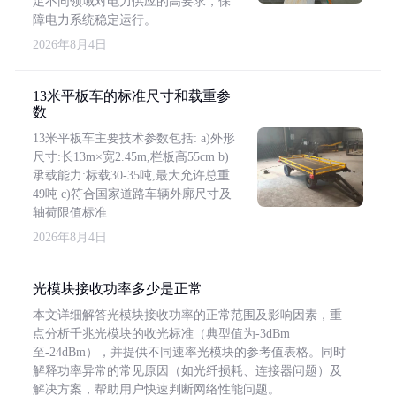
足不同领域对电力供应的高要求，保
障电力系统稳定运行。
2026年8月4日
13米平板车的标准尺寸和载重参
数
13米平板车主要技术参数包括: a)外形
尺寸:长13m×宽2.45m,栏板高55cm b)
承载能力:标载30-35吨,最大允许总重
49吨 c)符合国家道路车辆外廓尺寸及
轴荷限值标准
2026年8月4日
光模块接收功率多少是正常
本文详细解答光模块接收功率的正常范围及影响因素，重
点分析千兆光模块的收光标准（典型值为-3dBm
至-24dBm），并提供不同速率光模块的参考值表格。同时
解释功率异常的常见原因（如光纤损耗、连接器问题）及
解决方案，帮助用户快速判断网络性能问题。