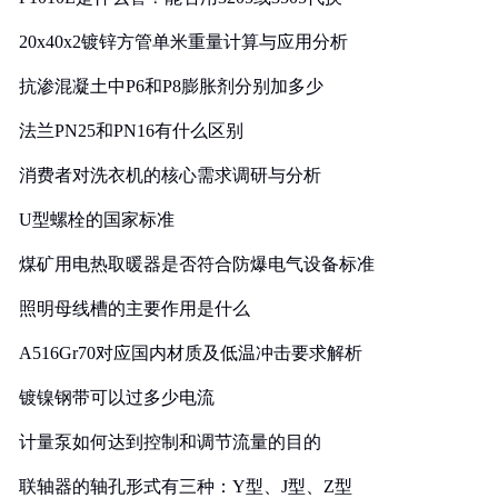
20x40x2镀锌方管单米重量计算与应用分析
抗渗混凝土中P6和P8膨胀剂分别加多少
法兰PN25和PN16有什么区别
消费者对洗衣机的核心需求调研与分析
U型螺栓的国家标准
煤矿用电热取暖器是否符合防爆电气设备标准
照明母线槽的主要作用是什么
A516Gr70对应国内材质及低温冲击要求解析
镀镍钢带可以过多少电流
计量泵如何达到控制和调节流量的目的
联轴器的轴孔形式有三种：Y型、J型、Z型