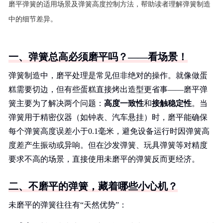
磨平弹簧的适用场景及弹簧高度控制方法，帮助读者理解弹簧制造
中的细节差异。
一、弹簧总高必须磨平吗？——看场景！
弹簧制造中，磨平处理是常见但非绝对的操作。就像做蛋
糕需要切边，但有些蛋糕直接烤出造型更省事——磨平弹
簧主要为了解决两个问题：
高度一致性
和
接触稳定性
。当
弹簧用于精密仪器（如钟表、汽车悬挂）时，磨平能确保
每个弹簧高度误差小于0.1毫米，避免设备运行时因弹簧高
度差产生振动或异响。但在沙发弹簧、玩具弹簧等对精度
要求不高的场景，直接使用未磨平的弹簧反而更经济。
二、不磨平的弹簧，藏着哪些小心机？
未磨平的弹簧往往有“天然优势”：