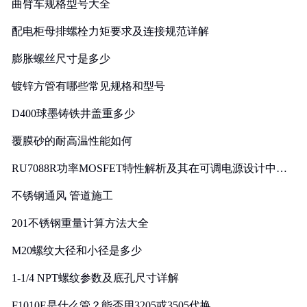
曲臂车规格型号大全
配电柜母排螺栓力矩要求及连接规范详解
膨胀螺丝尺寸是多少
镀锌方管有哪些常见规格和型号
D400球墨铸铁井盖重多少
覆膜砂的耐高温性能如何
RU7088R功率MOSFET特性解析及其在可调电源设计中的
实践
不锈钢通风 管道施工
201不锈钢重量计算方法大全
M20螺纹大径和小径是多少
1-1/4 NPT螺纹参数及底孔尺寸详解
F1010E是什么管？能否用3205或3505代换