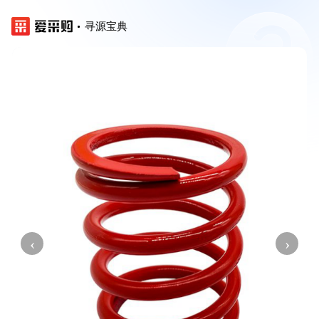
寻源宝典
‹
›