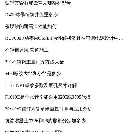
镀锌方管有哪些常见规格和型号
D400球墨铸铁井盖重多少
覆膜砂的耐高温性能如何
RU7088R功率MOSFET特性解析及其在可调电源设计中的
实践
不锈钢通风 管道施工
201不锈钢重量计算方法大全
M20螺纹大径和小径是多少
1-1/4 NPT螺纹参数及底孔尺寸详解
F1010E是什么管？能否用3205或3505代换
20x40x2镀锌方管单米重量计算与应用分析
抗渗混凝土中P6和P8膨胀剂分别加多少