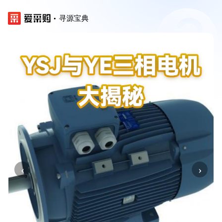
寻源宝典
‹
›