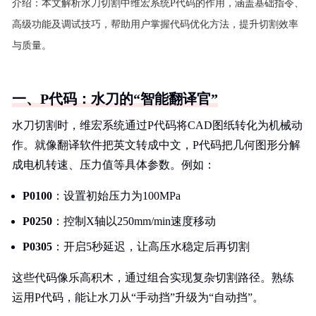
介绍：
本文解析水刀切割中维宏系统P代码的作用，涵盖基础指令、
高级功能及调试技巧，帮助用户掌握代码优化方法，提升切割效率
与质量。
一、P代码：水刀的“智能翻译官”
水刀切割时，维宏系统通过P代码将CAD图纸转化为机械动
作。就像翻译软件把英文转成中文，P代码把几何图形分解
成电机转速、压力值等具体参数。例如：
P0100
：设置初始压力为100MPa
P0250
：控制X轴以250mm/min速度移动
P0305
：开启5秒延迟，让高压水稳定后再切割
这些代码像乐高积木，通过组合实现复杂切割路径。熟练
运用P代码，能让水刀从“手动挡”升级为“自动挡”。