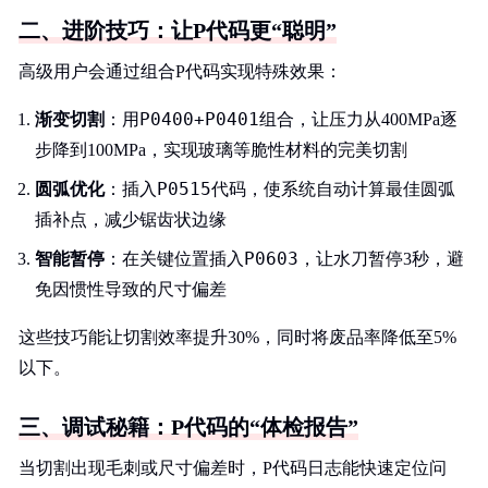
二、进阶技巧：让P代码更“聪明”
高级用户会通过组合P代码实现特殊效果：
P0400+P0401
渐变切割
：用
组合，让压力从400MPa逐
步降到100MPa，实现玻璃等脆性材料的完美切割
P0515
圆弧优化
：插入
代码，使系统自动计算最佳圆弧
插补点，减少锯齿状边缘
P0603
智能暂停
：在关键位置插入
，让水刀暂停3秒，避
免因惯性导致的尺寸偏差
这些技巧能让切割效率提升30%，同时将废品率降低至5%
以下。
三、调试秘籍：P代码的“体检报告”
当切割出现毛刺或尺寸偏差时，P代码日志能快速定位问