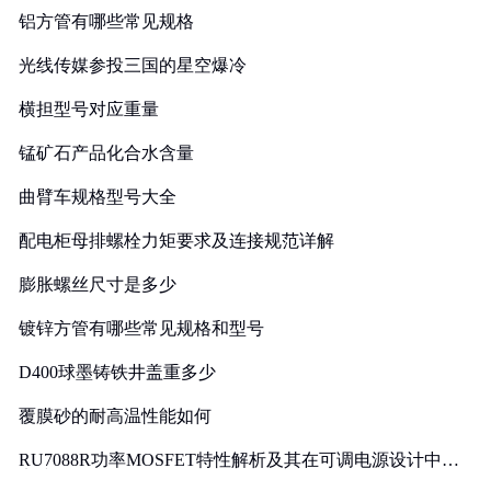
铝方管有哪些常见规格
光线传媒参投三国的星空爆冷
横担型号对应重量
锰矿石产品化合水含量
曲臂车规格型号大全
配电柜母排螺栓力矩要求及连接规范详解
膨胀螺丝尺寸是多少
镀锌方管有哪些常见规格和型号
D400球墨铸铁井盖重多少
覆膜砂的耐高温性能如何
RU7088R功率MOSFET特性解析及其在可调电源设计中的
实践