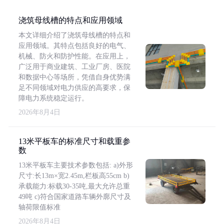
浇筑母线槽的特点和应用领域
本文详细介绍了浇筑母线槽的特点和
应用领域。其特点包括良好的电气、
机械、防火和防护性能。在应用上，
广泛用于商业建筑、工业厂房、医院
和数据中心等场所，凭借自身优势满
足不同领域对电力供应的高要求，保
障电力系统稳定运行。
2026年8月4日
13米平板车的标准尺寸和载重参
数
13米平板车主要技术参数包括: a)外形
尺寸:长13m×宽2.45m,栏板高55cm b)
承载能力:标载30-35吨,最大允许总重
49吨 c)符合国家道路车辆外廓尺寸及
轴荷限值标准
2026年8月4日