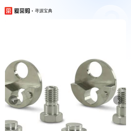
寻源宝典
‹
›