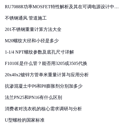
RU7088R功率MOSFET特性解析及其在可调电源设计中的
实践
不锈钢通风 管道施工
201不锈钢重量计算方法大全
M20螺纹大径和小径是多少
1-1/4 NPT螺纹参数及底孔尺寸详解
F1010E是什么管？能否用3205或3505代换
20x40x2镀锌方管单米重量计算与应用分析
抗渗混凝土中P6和P8膨胀剂分别加多少
法兰PN25和PN16有什么区别
消费者对洗衣机的核心需求调研与分析
U型螺栓的国家标准