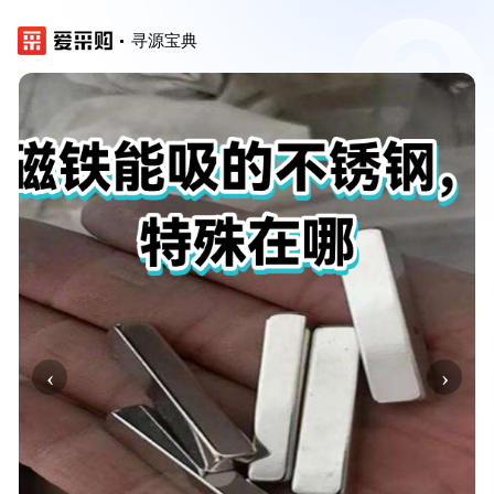
寻源宝典
‹
›