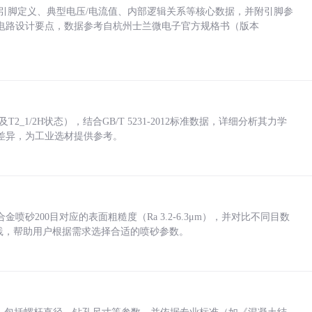
括各引脚定义、典型电压/电流值、内部逻辑关系等核心数据，并附引脚参
电路设计要点，数据参考自杭州士兰微电子官方规格书（版本
_1/2H状态），结合GB/T 5231-2012标准数据，详细分析其力学
差异，为工业选材提供参考。
砂200目对应的表面粗糙度（Ra 3.2-6.3μm），并对比不同目数
业实践，帮助用户根据需求选择合适的喷砂参数。