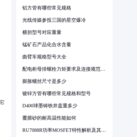
铝方管有哪些常见规格
光线传媒参投三国的星空爆冷
横担型号对应重量
锰矿石产品化合水含量
曲臂车规格型号大全
配电柜母排螺栓力矩要求及连接规范详
解
膨胀螺丝尺寸是多少
员
镀锌方管有哪些常见规格和型号
道它
D400球墨铸铁井盖重多少
覆膜砂的耐高温性能如何
RU7088R功率MOSFET特性解析及其在
可调电源设计中的实践