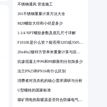
不锈钢通风 管道施工
201不锈钢重量计算方法大全
M20螺纹大径和小径是多少
1-1/4 NPT螺纹参数及底孔尺寸详解
F1010E是什么管？能否用3205或3505代
换
20x40x2镀锌方管单米重量计算与应用
分析
抗渗混凝土中P6和P8膨胀剂分别加多少
法兰PN25和PN16有什么区别
消费者对洗衣机的核心需求调研与分析
U型螺栓的国家标准
煤矿用电热取暖器是否符合防爆电气设
备标准