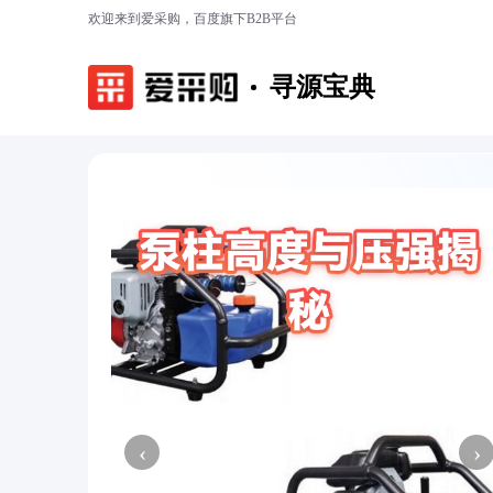
欢迎来到爱采购，百度旗下B2B平台
寻源宝典
‹
›