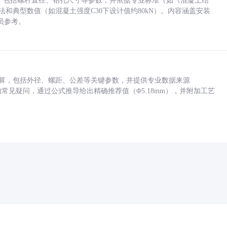
力，包括螺杆直径、钻孔尺寸等参数，并依据专业标准（如《混凝土结
方法和典型数值（如混凝土强度C30下设计值约80kN）。内容涵盖安装
员参考。
底孔计算，包括外径、螺距、公差等关键参数，并提供专业数据来源
孔尺寸的常见疑问，通过公式推导给出精确推荐值（Φ5.18mm），并附加工艺