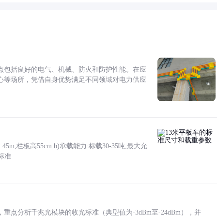
点包括良好的电气、机械、防火和防护性能。在应
心等场所，凭借自身优势满足不同领域对电力供应
5m,栏板高55cm b)承载能力:标载30-35吨,最大允
标准
点分析千兆光模块的收光标准（典型值为-3dBm至-24dBm），并