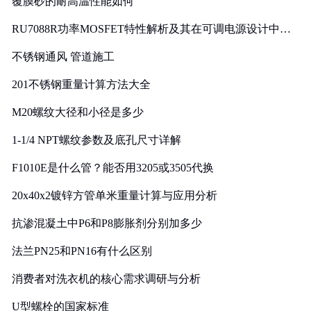
覆膜砂的耐高温性能如何
RU7088R功率MOSFET特性解析及其在可调电源设计中的
实践
不锈钢通风 管道施工
201不锈钢重量计算方法大全
M20螺纹大径和小径是多少
1-1/4 NPT螺纹参数及底孔尺寸详解
F1010E是什么管？能否用3205或3505代换
20x40x2镀锌方管单米重量计算与应用分析
抗渗混凝土中P6和P8膨胀剂分别加多少
法兰PN25和PN16有什么区别
消费者对洗衣机的核心需求调研与分析
U型螺栓的国家标准