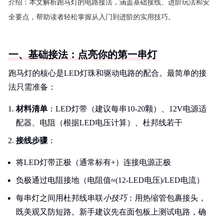
介绍：
本文解析跑马灯的电路接法，涵盖基础接线、进阶玩法和安
全要点，帮助读者轻松掌握从入门到进阶的实用技巧。
一、基础接法：点亮你的第一串灯
跑马灯的核心是LED灯珠和驱动电路的配合。最简单的接
法只需准备：
材料清单
：LED灯带（建议每串10-20颗）、12V电源适
配器、电阻（根据LED电压计算）、杜邦线若干
接线步骤
：
将LED灯带正极（通常标有+）连接电源正极
负极通过电阻接地（电阻值≈(12-LED电压)/LED电流）
每串灯之间用杜邦线串联
小技巧
：用热缩管包裹接头，
既美观又防短路。新手建议先在面包板上测试电路，确