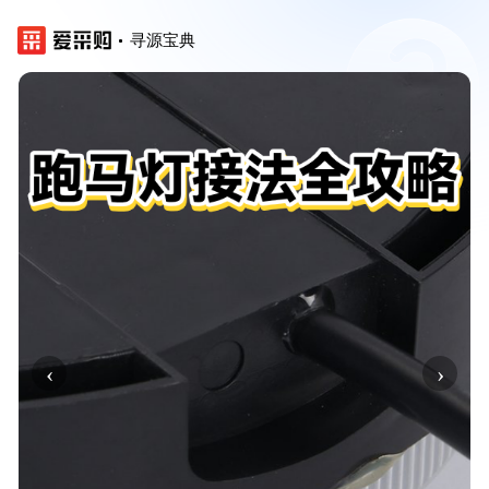
寻源宝典
‹
›