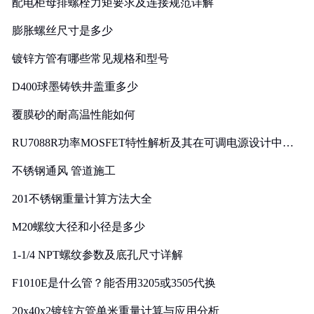
配电柜母排螺栓力矩要求及连接规范详解
膨胀螺丝尺寸是多少
镀锌方管有哪些常见规格和型号
D400球墨铸铁井盖重多少
覆膜砂的耐高温性能如何
RU7088R功率MOSFET特性解析及其在可调电源设计中的
实践
不锈钢通风 管道施工
201不锈钢重量计算方法大全
M20螺纹大径和小径是多少
1-1/4 NPT螺纹参数及底孔尺寸详解
F1010E是什么管？能否用3205或3505代换
20x40x2镀锌方管单米重量计算与应用分析