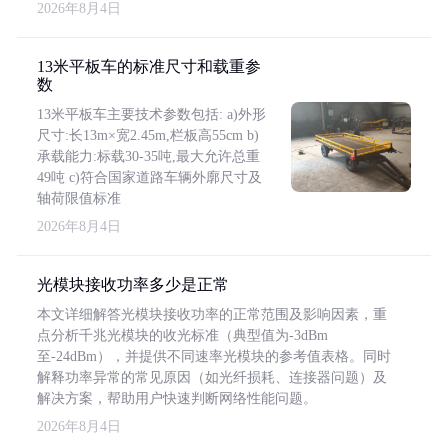
2026年8月4日
13米平板车的标准尺寸和载重参
数
13米平板车主要技术参数包括: a)外形
尺寸:长13m×宽2.45m,栏板高55cm b)
承载能力:标载30-35吨,最大允许总重
49吨 c)符合国家道路车辆外廓尺寸及
轴荷限值标准
2026年8月4日
光模块接收功率多少是正常
本文详细解答光模块接收功率的正常范围及影响因素，重
点分析千兆光模块的收光标准（典型值为-3dBm
至-24dBm），并提供不同速率光模块的参考值表格。同时
解释功率异常的常见原因（如光纤损耗、连接器问题）及
解决方案，帮助用户快速判断网络性能问题。
2026年8月4日