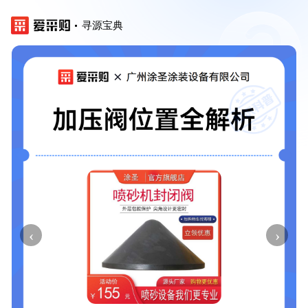
寻源宝典
‹
›