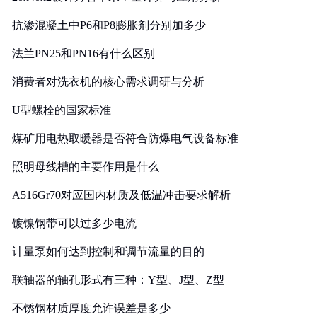
抗渗混凝土中P6和P8膨胀剂分别加多少
法兰PN25和PN16有什么区别
消费者对洗衣机的核心需求调研与分析
U型螺栓的国家标准
煤矿用电热取暖器是否符合防爆电气设备标准
照明母线槽的主要作用是什么
A516Gr70对应国内材质及低温冲击要求解析
镀镍钢带可以过多少电流
计量泵如何达到控制和调节流量的目的
联轴器的轴孔形式有三种：Y型、J型、Z型
不锈钢材质厚度允许误差是多少