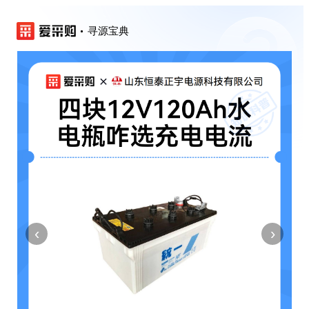
寻源宝典
‹
›