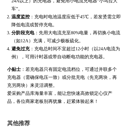
24A以上）的充电器，避免用小电流充电器“小马拉大
车”。
温度监控
：充电时电池温度应低于45℃，若发烫需立即
降低电流或暂停充电。
分阶段充电
：先用大电流充至80%电量，再切换小电流
（如12A）充满，可减少极板硫化。
避免过充
：充电总时间不宜超过12小时（以24A电流为
例），可用计时器或带自动断电功能的充电器。
小贴士
：若充电器只有固定电流档位，可通过并联多个
充电器（需确保电压一致）或分批充电（先充两块，再
充另两块）来灵活调整。
爱采购产品库海量丰富，能让您快速高效锁定心仪产
品，各位商家老板别再犹豫，赶紧体验起来！
其他推荐