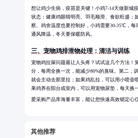
想让鸡少生病，疫苗是关键！小鸡7-14天做新城
状态：健康鸡眼睛明亮、羽毛顺滑、食欲旺盛；
察。鸡舍温度也要控制好，小鸡需要30-35℃，每
通风降温，冬天要保暖防风。
三、宠物鸡排泄物处理：清洁与训练
宠物鸡拉屎问题最让人头疼？试试这几个方法！
分，每周全换一次，能减少80%的臭味。第二，
就会主动去那里拉；如果鸡乱拉，可以用小喷壶喷
果鸡养在阳台或室内，可以用宠物尿垫，每天换
爱采购产品库海量丰富，能让您快速高效锁定心
其他推荐