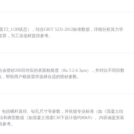
_1/2H状态），结合GB/T 5231-2012标准数据，详细分析其力学
差异，为工业选材提供参考。
砂200目对应的表面粗糙度（Ra 3.2-6.3μm），并对比不同目数
业实践，帮助用户根据需求选择合适的喷砂参数。
力，包括螺杆直径、钻孔尺寸等参数，并依据专业标准（如《混凝土结
方法和典型数值（如混凝土强度C30下设计值约80kN）。内容涵盖安装
员参考。