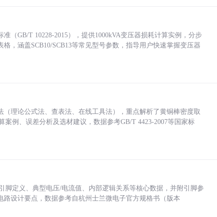
/T 10228-2015），提供1000kVA变压器损耗计算实例，分步
，涵盖SCB10/SCB13等常见型号参数，指导用户快速掌握变压器
法（理论公式法、查表法、在线工具法），重点解析了黄铜棒密度取
计算案例、误差分析及选材建议，数据参考GB/T 4423-2007等国家标
括各引脚定义、典型电压/电流值、内部逻辑关系等核心数据，并附引脚参
电路设计要点，数据参考自杭州士兰微电子官方规格书（版本