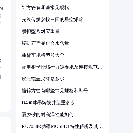
铝方管有哪些常见规格
的
观
光线传媒参投三国的星空爆冷
要
横担型号对应重量
锰矿石产品化合水含量
曲臂车规格型号大全
部
配电柜母排螺栓力矩要求及连接规范详
后
解
如
膨胀螺丝尺寸是多少
镀锌方管有哪些常见规格和型号
D400球墨铸铁井盖重多少
覆膜砂的耐高温性能如何
RU7088R功率MOSFET特性解析及其在
可调电源设计中的实践