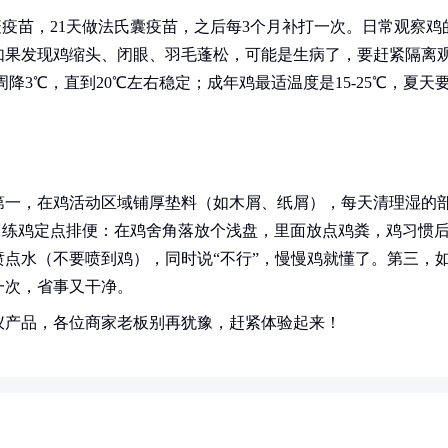
疫疫苗，21天做法氏囊疫苗，之后每3个月补打一次。日常观察鸡
如果发现鸡缩头、闭眼、羽毛蓬松，可能是生病了，要赶紧隔离
周降3℃，直到20℃左右稳定；成年鸡最适温度是15-25℃，夏天
第一，在鸡活动区域铺厚垫料（如木屑、纸屑），每天清理湿的
训练鸡定点排便：在鸡舍角落放个浅盘，里面放点鸡粪，鸡习惯
点水（不要喷到鸡），同时说“不行”，慢慢鸡就懂了。第三，
一次，省事又干净。
仪产品，各位商家老板别再犹豫，赶紧体验起来！