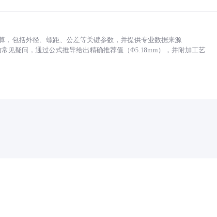
底孔计算，包括外径、螺距、公差等关键参数，并提供专业数据来源
孔尺寸的常见疑问，通过公式推导给出精确推荐值（Φ5.18mm），并附加工艺
药品医疗器械网络信息服务备案(京)网药械信息备字（2021）第00159号
京ICP证030173号
京公网安备11000002000001号