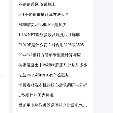
不锈钢通风 管道施工
201不锈钢重量计算方法大全
M20螺纹大径和小径是多少
1-1/4 NPT螺纹参数及底孔尺寸详解
F1010E是什么管？能否用3205或3505代
换
20x40x2镀锌方管单米重量计算与应用
分析
抗渗混凝土中P6和P8膨胀剂分别加多少
法兰PN25和PN16有什么区别
消费者对洗衣机的核心需求调研与分析
U型螺栓的国家标准
煤矿用电热取暖器是否符合防爆电气设
备标准