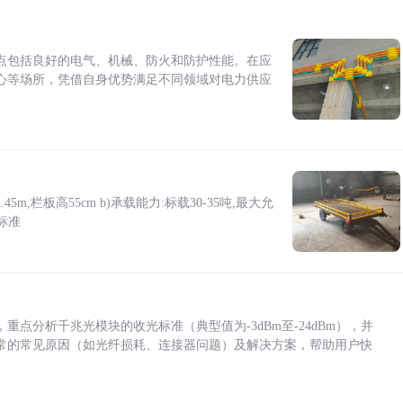
点包括良好的电气、机械、防火和防护性能。在应
心等场所，凭借自身优势满足不同领域对电力供应
5m,栏板高55cm b)承载能力:标载30-35吨,最大允
标准
点分析千兆光模块的收光标准（典型值为-3dBm至-24dBm），并
常的常见原因（如光纤损耗、连接器问题）及解决方案，帮助用户快