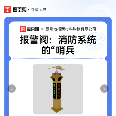
寻源宝典
‹
›