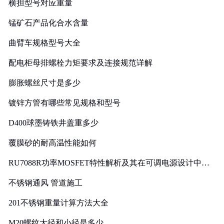
横担型号对应重量
锰矿石产品化合水含量
曲臂车规格型号大全
配电柜母排螺栓力矩要求及连接规范详解
膨胀螺丝尺寸是多少
镀锌方管有哪些常见规格和型号
D400球墨铸铁井盖重多少
覆膜砂的耐高温性能如何
RU7088R功率MOSFET特性解析及其在可调电源设计中的
实践
不锈钢通风 管道施工
201不锈钢重量计算方法大全
M20螺纹大径和小径是多少