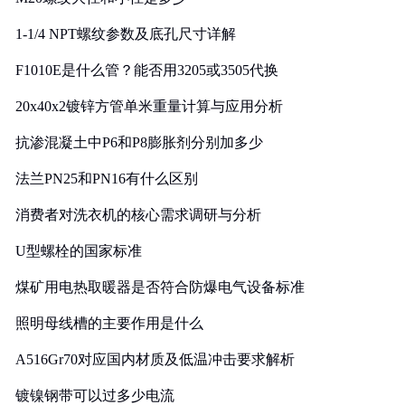
1-1/4 NPT螺纹参数及底孔尺寸详解
F1010E是什么管？能否用3205或3505代换
20x40x2镀锌方管单米重量计算与应用分析
抗渗混凝土中P6和P8膨胀剂分别加多少
法兰PN25和PN16有什么区别
消费者对洗衣机的核心需求调研与分析
U型螺栓的国家标准
煤矿用电热取暖器是否符合防爆电气设备标准
照明母线槽的主要作用是什么
A516Gr70对应国内材质及低温冲击要求解析
镀镍钢带可以过多少电流