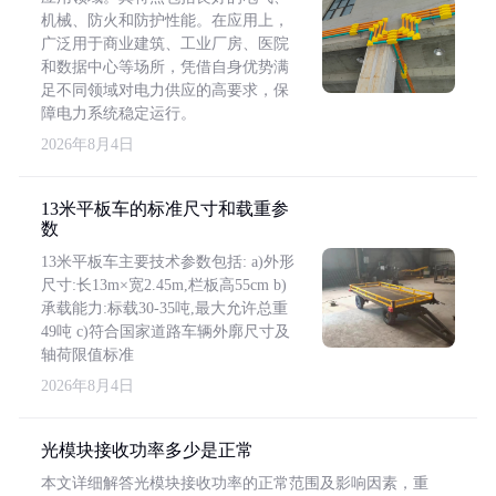
机械、防火和防护性能。在应用上，
广泛用于商业建筑、工业厂房、医院
和数据中心等场所，凭借自身优势满
足不同领域对电力供应的高要求，保
障电力系统稳定运行。
2026年8月4日
13米平板车的标准尺寸和载重参
数
13米平板车主要技术参数包括: a)外形
尺寸:长13m×宽2.45m,栏板高55cm b)
承载能力:标载30-35吨,最大允许总重
49吨 c)符合国家道路车辆外廓尺寸及
轴荷限值标准
2026年8月4日
光模块接收功率多少是正常
本文详细解答光模块接收功率的正常范围及影响因素，重