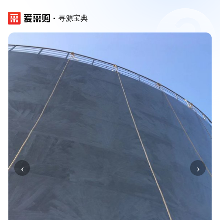
寻源宝典
‹
›