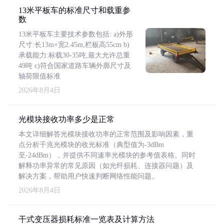
13米平板车的标准尺寸和载重参
数
13米平板车主要技术参数包括: a)外形
尺寸:长13m×宽2.45m,栏板高55cm b)
承载能力:标载30-35吨,最大允许总重
49吨 c)符合国家道路车辆外廓尺寸及
轴荷限值标准
2026年8月4日
光模块接收功率多少是正常
本文详细解答光模块接收功率的正常范围及影响因素，重
点分析千兆光模块的收光标准（典型值为-3dBm
至-24dBm），并提供不同速率光模块的参考值表格。同时
解释功率异常的常见原因（如光纤损耗、连接器问题）及
解决方案，帮助用户快速判断网络性能问题。
2026年8月4日
干式变压器损耗标准一览表及计算方法