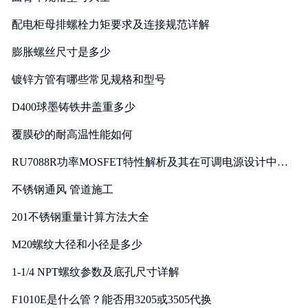
配电柜母排螺栓力矩要求及连接规范详解
膨胀螺丝尺寸是多少
镀锌方管有哪些常见规格和型号
D400球墨铸铁井盖重多少
覆膜砂的耐高温性能如何
RU7088R功率MOSFET特性解析及其在可调电源设计中的
实践
不锈钢通风 管道施工
201不锈钢重量计算方法大全
M20螺纹大径和小径是多少
1-1/4 NPT螺纹参数及底孔尺寸详解
F1010E是什么管？能否用3205或3505代换