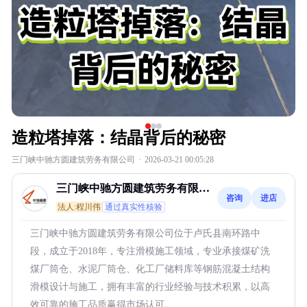
造粒塔掉落：结晶背后的秘密
三门峡中驰方圆建筑劳务有限公司
·
2026-03-21 00:05:28
三门峡中驰方圆建筑劳务有限公
咨询
进店
司
法人:程川伟
通过真实性核验
三门峡中驰方圆建筑劳务有限公司位于卢氏县南环路中
段，成立于2018年，专注滑模施工领域，专业承接煤矿洗
煤厂筒仓、水泥厂筒仓、化工厂储料库等钢筋混凝土结构
滑模设计与施工，拥有丰富的行业经验与技术积累，以高
效可靠的施工品质赢得市场认可。