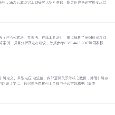
，涵盖SCB10/SCB13等常见型号参数，指导用户快速掌握变压器
法（理论公式法、查表法、在线工具法），重点解析了黄铜棒密度取
计算案例、误差分析及选材建议，数据参考GB/T 4423-2007等国家标
括各引脚定义、典型电压/电流值、内部逻辑关系等核心数据，并附引脚参
电路设计要点，数据参考自杭州士兰微电子官方规格书（版本