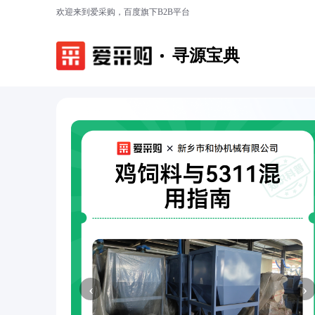
欢迎来到爱采购，百度旗下B2B平台
寻源宝典
‹
›