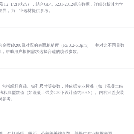
_1/2H状态），结合GB/T 5231-2012标准数据，详细分析其力学
差异，为工业选材提供参考。
砂200目对应的表面粗糙度（Ra 3.2-6.3μm），并对比不同目数
业实践，帮助用户根据需求选择合适的喷砂参数。
力，包括螺杆直径、钻孔尺寸等参数，并依据专业标准（如《混凝土结
方法和典型数值（如混凝土强度C30下设计值约80kN）。内容涵盖安装
员参考。
底孔计算，包括外径、螺距、公差等关键参数，并提供专业数据来源