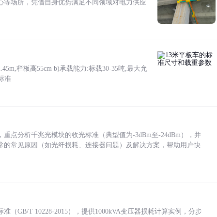
心等场所，凭借自身优势满足不同领域对电力供应
5m,栏板高55cm b)承载能力:标载30-35吨,最大允
标准
点分析千兆光模块的收光标准（典型值为-3dBm至-24dBm），并
常的常见原因（如光纤损耗、连接器问题）及解决方案，帮助用户快
/T 10228-2015），提供1000kVA变压器损耗计算实例，分步