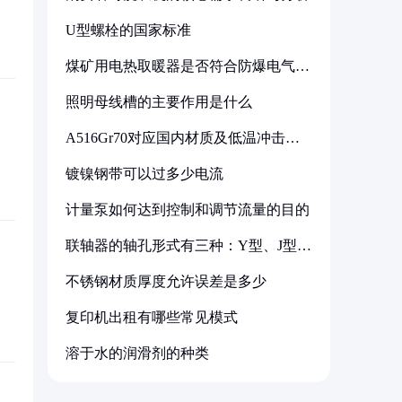
U型螺栓的国家标准
煤矿用电热取暖器是否符合防爆电气设
备标准
照明母线槽的主要作用是什么
A516Gr70对应国内材质及低温冲击要
求解析
镀镍钢带可以过多少电流
计量泵如何达到控制和调节流量的目的
联轴器的轴孔形式有三种：Y型、J型、
Z型
不锈钢材质厚度允许误差是多少
复印机出租有哪些常见模式
溶于水的润滑剂的种类