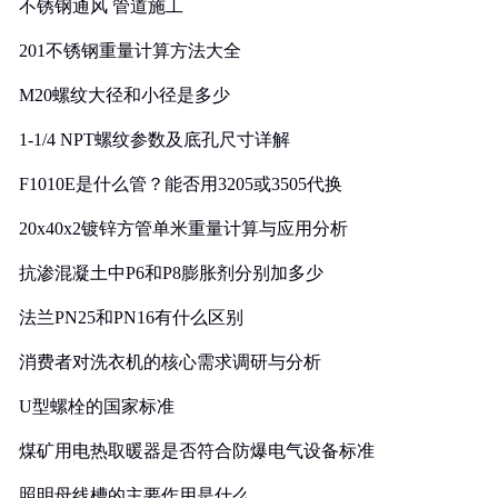
不锈钢通风 管道施工
201不锈钢重量计算方法大全
M20螺纹大径和小径是多少
1-1/4 NPT螺纹参数及底孔尺寸详解
F1010E是什么管？能否用3205或3505代换
20x40x2镀锌方管单米重量计算与应用分析
抗渗混凝土中P6和P8膨胀剂分别加多少
法兰PN25和PN16有什么区别
消费者对洗衣机的核心需求调研与分析
U型螺栓的国家标准
煤矿用电热取暖器是否符合防爆电气设备标准
照明母线槽的主要作用是什么