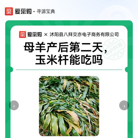
寻源宝典
‹
›