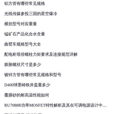
铝方管有哪些常见规格
光线传媒参投三国的星空爆冷
横担型号对应重量
锰矿石产品化合水含量
曲臂车规格型号大全
配电柜母排螺栓力矩要求及连接规范详解
膨胀螺丝尺寸是多少
镀锌方管有哪些常见规格和型号
D400球墨铸铁井盖重多少
覆膜砂的耐高温性能如何
RU7088R功率MOSFET特性解析及其在可调电源设计中的
实践