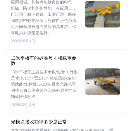
应用领域。其特点包括良好的电气、
机械、防火和防护性能。在应用上，
广泛用于商业建筑、工业厂房、医院
和数据中心等场所，凭借自身优势满
足不同领域对电力供应的高要求，保
障电力系统稳定运行。
2026年8月4日
13米平板车的标准尺寸和载重参
数
13米平板车主要技术参数包括: a)外形
尺寸:长13m×宽2.45m,栏板高55cm b)
承载能力:标载30-35吨,最大允许总重
49吨 c)符合国家道路车辆外廓尺寸及
轴荷限值标准
2026年8月4日
光模块接收功率多少是正常
本文详细解答光模块接收功率的正常范围及影响因素，重