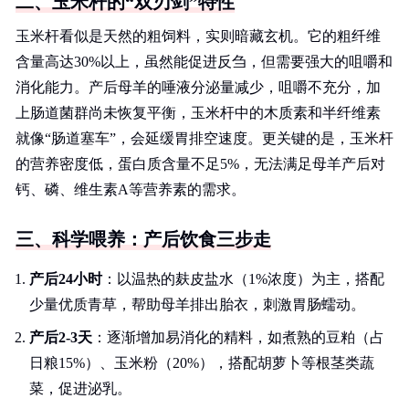
二、玉米杆的“双刃剑”特性
玉米杆看似是天然的粗饲料，实则暗藏玄机。它的粗纤维
含量高达30%以上，虽然能促进反刍，但需要强大的咀嚼和
消化能力。产后母羊的唾液分泌量减少，咀嚼不充分，加
上肠道菌群尚未恢复平衡，玉米杆中的木质素和半纤维素
就像“肠道塞车”，会延缓胃排空速度。更关键的是，玉米杆
的营养密度低，蛋白质含量不足5%，无法满足母羊产后对
钙、磷、维生素A等营养素的需求。
三、科学喂养：产后饮食三步走
产后24小时
：以温热的麸皮盐水（1%浓度）为主，搭配
少量优质青草，帮助母羊排出胎衣，刺激胃肠蠕动。
产后2-3天
：逐渐增加易消化的精料，如煮熟的豆粕（占
日粮15%）、玉米粉（20%），搭配胡萝卜等根茎类蔬
菜，促进泌乳。