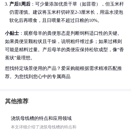
产后1周后
：可少量添加优质干草（如苜蓿），但玉米杆
仍需谨慎。建议将玉米杆切碎至2-3厘米长，用温水浸泡
软化后再喂食，且日喂量不超过日粮的10%。
小贴士
：观察母羊的粪便形态是判断饲料适口性的关键。
如果粪便呈颗粒状且干燥，说明粗纤维过多；如果过稀则
可能是精料过量。产后母羊的粪便应保持松软成型，像“香
蕉状”最理想。
想找特定场景使用的产品？爱采购能根据需求精准匹配推
荐。为您找到您心中的专属商品
其他推荐
浇筑母线槽的特点和应用领域
本文详细介绍了浇筑母线槽的特点和