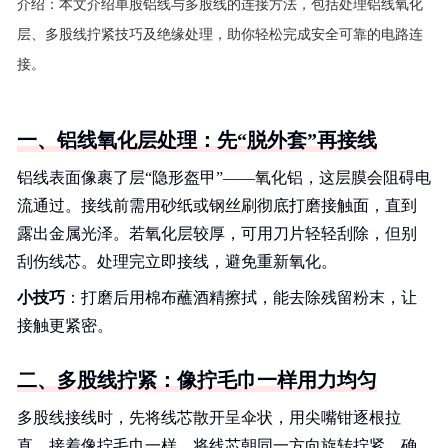
介绍：
本文介绍单股铝线与多股线的连接方法，包括处理铝线氧化
层、多股线拧紧技巧及绝缘处理，助你轻松完成安全可靠的电路连
接。
一、铝线氧化层处理：先“脱外套”再接线
铝线表面像裹了层“隐形盔甲”——氧化铝，这层膜会阻碍电
流通过。接线前需用砂纸或钢丝刷彻底打磨接触面，直到
露出金属光泽。若氧化层较厚，可用刀片轻轻刮除，但别
刮伤线芯。处理完立即接线，避免重新氧化。
小技巧
：打磨后用棉布蘸酒精擦拭，能去除残留粉末，让
接触更紧密。
二、多股线拧紧：像拧毛巾一样用力均匀
多股线接线时，先将线芯散开呈伞状，用尖嘴钳逐根拉
直。接着像拧毛巾一样，将线芯朝同一方向旋转拧紧，确