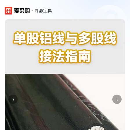
寻源宝典
‹
›