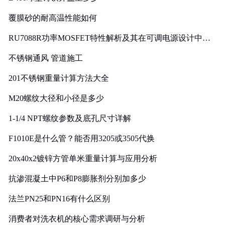
覆膜砂的耐高温性能如何
RU7088R功率MOSFET特性解析及其在可调电源设计中的
实践
不锈钢通风 管道施工
201不锈钢重量计算方法大全
M20螺纹大径和小径是多少
1-1/4 NPT螺纹参数及底孔尺寸详解
F1010E是什么管？能否用3205或3505代换
20x40x2镀锌方管单米重量计算与应用分析
抗渗混凝土中P6和P8膨胀剂分别加多少
法兰PN25和PN16有什么区别
消费者对洗衣机的核心需求调研与分析