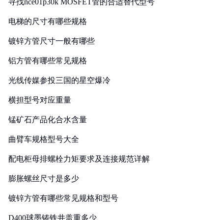
寻找nce01p30k MOSFET管的合适替代型号
电梯的尺寸有哪些规格
镀锌方管尺寸一般有哪些
铝方管有哪些常见规格
光线传媒参投三国的星空爆冷
横担型号对应重量
锰矿石产品化合水含量
曲臂车规格型号大全
配电柜母排螺栓力矩要求及连接规范详解
膨胀螺丝尺寸是多少
镀锌方管有哪些常见规格和型号
D400球墨铸铁井盖重多少