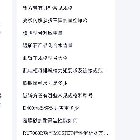
铝方管有哪些常见规格
光线传媒参投三国的星空爆冷
如
横担型号对应重量
胶
锰矿石产品化合水含量
曲臂车规格型号大全
配电柜母排螺栓力矩要求及连接规范详
解
膨胀螺丝尺寸是多少
镀锌方管有哪些常见规格和型号
得
分
D400球墨铸铁井盖重多少
覆膜砂的耐高温性能如何
RU7088R功率MOSFET特性解析及其在
可调电源设计中的实践