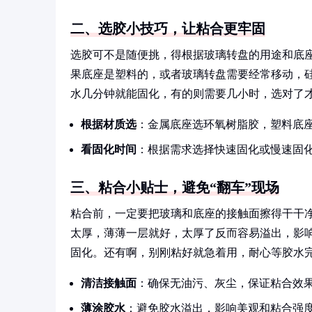
二、选胶小技巧，让粘合更牢固
选胶可不是随便挑，得根据玻璃转盘的用途和底
果底座是塑料的，或者玻璃转盘需要经常移动，
水几分钟就能固化，有的则需要几小时，选对了
根据材质选
：金属底座选环氧树脂胶，塑料底
看固化时间
：根据需求选择快速固化或慢速固
三、粘合小贴士，避免“翻车”现场
粘合前，一定要把玻璃和底座的接触面擦得干干
太厚，薄薄一层就好，太厚了反而容易溢出，影
固化。还有啊，别刚粘好就急着用，耐心等胶水
清洁接触面
：确保无油污、灰尘，保证粘合效
薄涂胶水
：避免胶水溢出，影响美观和粘合强