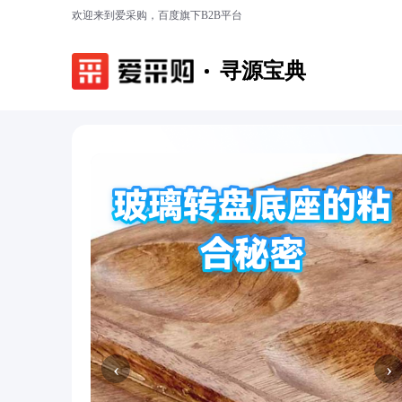
欢迎来到爱采购，百度旗下B2B平台
寻源宝典
‹
›