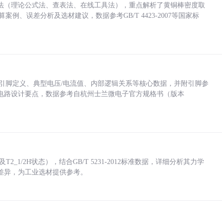
法（理论公式法、查表法、在线工具法），重点解析了黄铜棒密度取
计算案例、误差分析及选材建议，数据参考GB/T 4423-2007等国家标
括各引脚定义、典型电压/电流值、内部逻辑关系等核心数据，并附引脚参
电路设计要点，数据参考自杭州士兰微电子官方规格书（版本
_1/2H状态），结合GB/T 5231-2012标准数据，详细分析其力学
差异，为工业选材提供参考。