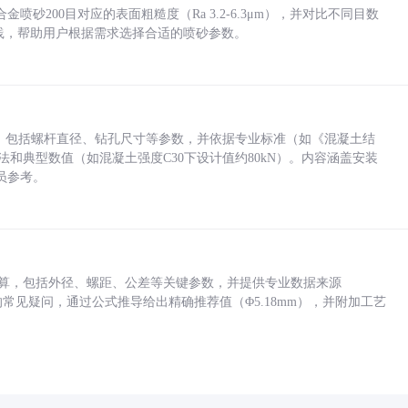
砂200目对应的表面粗糙度（Ra 3.2-6.3μm），并对比不同目数
业实践，帮助用户根据需求选择合适的喷砂参数。
力，包括螺杆直径、钻孔尺寸等参数，并依据专业标准（如《混凝土结
方法和典型数值（如混凝土强度C30下设计值约80kN）。内容涵盖安装
员参考。
底孔计算，包括外径、螺距、公差等关键参数，并提供专业数据来源
孔尺寸的常见疑问，通过公式推导给出精确推荐值（Φ5.18mm），并附加工艺