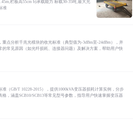
5m,栏板高55cm b)承载能力:标载30-35吨,最大允
标准
点分析千兆光模块的收光标准（典型值为-3dBm至-24dBm），并
常的常见原因（如光纤损耗、连接器问题）及解决方案，帮助用户快
/T 10228-2015），提供1000kVA变压器损耗计算实例，分步
，涵盖SCB10/SCB13等常见型号参数，指导用户快速掌握变压器