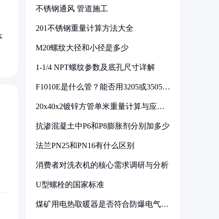
不锈钢通风 管道施工
201不锈钢重量计算方法大全
体
M20螺纹大径和小径是多少
1-1/4 NPT螺纹参数及底孔尺寸详解
F1010E是什么管？能否用3205或3505代
换
20x40x2镀锌方管单米重量计算与应用
分析
抗渗混凝土中P6和P8膨胀剂分别加多少
法兰PN25和PN16有什么区别
消费者对洗衣机的核心需求调研与分析
U型螺栓的国家标准
煤矿用电热取暖器是否符合防爆电气设
备标准