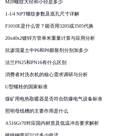
M20螺纹大径和小径是多少
1-1/4 NPT螺纹参数及底孔尺寸详解
F1010E是什么管？能否用3205或3505代换
20x40x2镀锌方管单米重量计算与应用分析
抗渗混凝土中P6和P8膨胀剂分别加多少
法兰PN25和PN16有什么区别
消费者对洗衣机的核心需求调研与分析
U型螺栓的国家标准
煤矿用电热取暖器是否符合防爆电气设备标准
照明母线槽的主要作用是什么
A516Gr70对应国内材质及低温冲击要求解析
镀镍钢带可以过多少电流