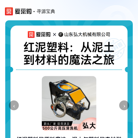
寻源宝典
‹
›