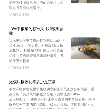
足不同领域对电力供应的高要求，保
障电力系统稳定运行。
2026年8月4日
13米平板车的标准尺寸和载重参
数
13米平板车主要技术参数包括: a)外形
尺寸:长13m×宽2.45m,栏板高55cm b)
承载能力:标载30-35吨,最大允许总重
49吨 c)符合国家道路车辆外廓尺寸及
轴荷限值标准
2026年8月4日
光模块接收功率多少是正常
本文详细解答光模块接收功率的正常范围及影响因素，重
点分析千兆光模块的收光标准（典型值为-3dBm
至-24dBm），并提供不同速率光模块的参考值表格。同时
解释功率异常的常见原因（如光纤损耗、连接器问题）及