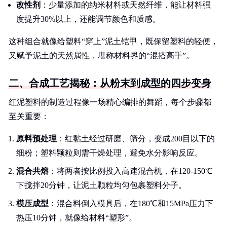
改性剂
：少量添加的纳米材料或天然纤维，能让材料强
度提升30%以上，还能调节颜色和质感。
这种组合就像给塑料“穿上”泥土铠甲，既保留塑料的轻便，
又赋予泥土的天然属性，堪称材料界的“混搭高手”。
二、合成工艺揭秘：从粉末到成型的四步变身
红泥塑料的制造过程像一场精心编排的舞蹈，每个步骤都
至关重要：
原料预处理
：红黏土经过研磨、筛分，变成200目以下的
细粉；塑料颗粒则需干燥处理，避免水分影响反应。
混合共熔
：将两者按比例投入高速混合机，在120-150℃
下搅拌20分钟，让泥土颗粒均匀包裹塑料分子。
模压成型
：混合料倒入模具后，在180℃和15MPa压力下
热压10分钟，就像给材料“塑形”。