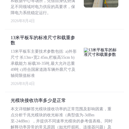
和数据中心等场所，凭借自身优势满
足不同领域对电力供应的高要求，保
障电力系统稳定运行。
2026年8月4日
13米平板车的标准尺寸和载重参
数
13米平板车主要技术参数包括: a)外形
尺寸:长13m×宽2.45m,栏板高55cm b)
承载能力:标载30-35吨,最大允许总重
49吨 c)符合国家道路车辆外廓尺寸及
轴荷限值标准
2026年8月4日
光模块接收功率多少是正常
本文详细解答光模块接收功率的正常范围及影响因素，重
点分析千兆光模块的收光标准（典型值为-3dBm
至-24dBm），并提供不同速率光模块的参考值表格。同时
解释功率异常的常见原因（如光纤损耗、连接器问题）及