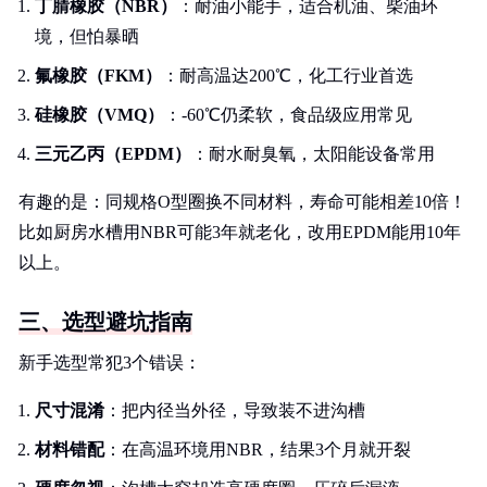
丁腈橡胶（NBR）
：耐油小能手，适合机油、柴油环
境，但怕暴晒
氟橡胶（FKM）
：耐高温达200℃，化工行业首选
硅橡胶（VMQ）
：-60℃仍柔软，食品级应用常见
三元乙丙（EPDM）
：耐水耐臭氧，太阳能设备常用
有趣的是：同规格O型圈换不同材料，寿命可能相差10倍！
比如厨房水槽用NBR可能3年就老化，改用EPDM能用10年
以上。
三、选型避坑指南
新手选型常犯3个错误：
尺寸混淆
：把内径当外径，导致装不进沟槽
材料错配
：在高温环境用NBR，结果3个月就开裂