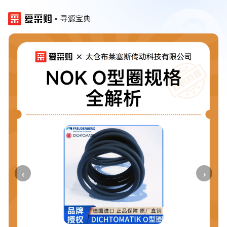
寻源宝典
‹
›