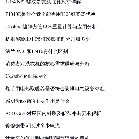
1-1/4 NPT螺纹参数及底孔尺寸详解
F1010E是什么管？能否用3205或3505代换
20x40x2镀锌方管单米重量计算与应用分析
抗渗混凝土中P6和P8膨胀剂分别加多少
法兰PN25和PN16有什么区别
消费者对洗衣机的核心需求调研与分析
U型螺栓的国家标准
煤矿用电热取暖器是否符合防爆电气设备标准
照明母线槽的主要作用是什么
A516Gr70对应国内材质及低温冲击要求解析
镀镍钢带可以过多少电流
计量泵如何达到控制和调节流量的目的